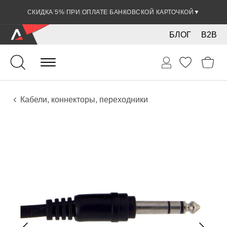
СКИДКА 5% ПРИ ОПЛАТЕ БАНКОВСКОЙ КАРТОЧКОЙ
▼
БЛОГ
B2B
Гитары
Электро инструменты
Звуковое оборудование
Кабели, коннекторы, переходники