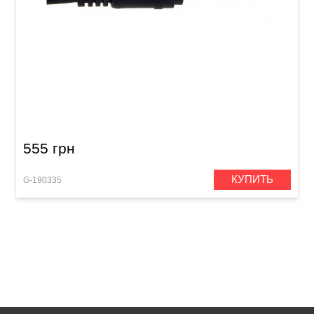
Патч-кабель GEWA Basic Line Stereo Jack
6,3мм/Stereo Jack 6,3мм (0,6м)
555 грн
КУПИТЬ
G-190335