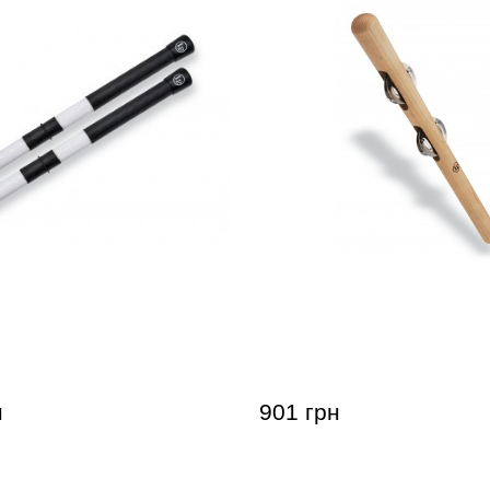
n Percussion Rhythm Rods
Палочка с тарелочками L
thetic, Light
Percussion Tambo Stick L
Steel, Maple
н
901 грн