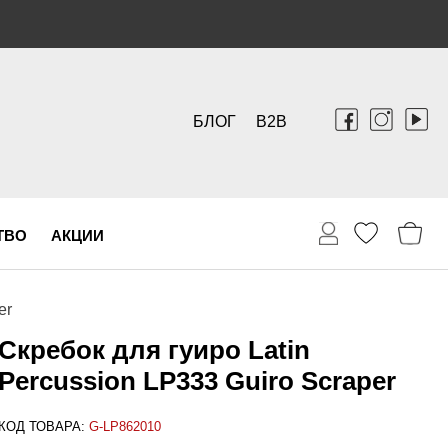
БЛОГ
B2B
ТВО
АКЦИИ
er
Скребок для гуиро Latin
Percussion LP333 Guiro Scraper
КОД ТОВАРА:
G-LP862010