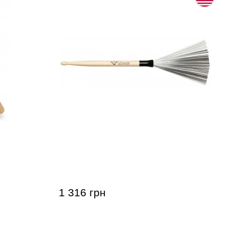
atin
Щетки для барабанов Vater Vwtd
P9001
Drumstick Wire Brush
1 316 грн