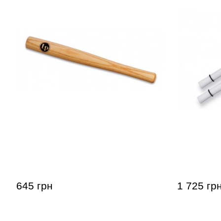
Палочка для ковбела Latin
Руты Lati
Percussion LP268 Pro Cowbell
LP9911 Syn
Beater
645 грн
1 725 гр