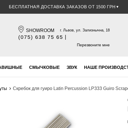
СКИДКА 5% ПРИ ОПЛАТЕ БАНКОВСКОЙ КАРТОЧКОЙ
▼
SHOWROOM
г. Львов, ул. Зализнычна, 18
|
(075) 638 75 65
(096) 609 84 32
Перезвоните мне
АВИШНЫЕ
СМЫЧКОВЫЕ
ЗВУК
НАШЕ ПРОИЗВОДС
руты
Скребок для гуиро Latin Percussion LP333 Guiro Scrap