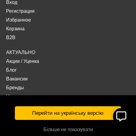
Вход
Регистрация
Избранное
Корзина
B2B
АКТУАЛЬНО
Акции
/
Уценка
Блог
Вакансии
Бренды
Наши проекты
Документы
Перейти на українську версію
Більше не показувати
© Интернет-магазин «Acropolis» 2026