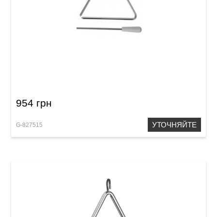
Треугольник GEWA 6"
954 грн
УТОЧНЯЙТЕ
G-827515