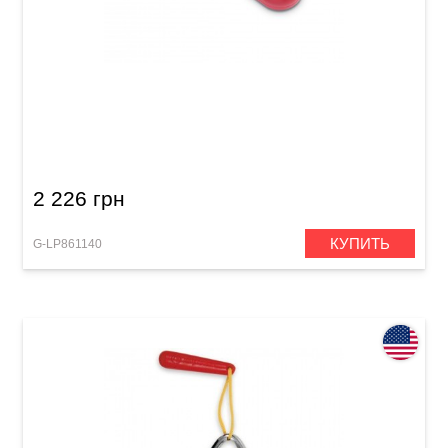
Треугольник Latin Percussion LP311H One-
Handed Triangle
2 226 грн
КУПИТЬ
G-LP861140