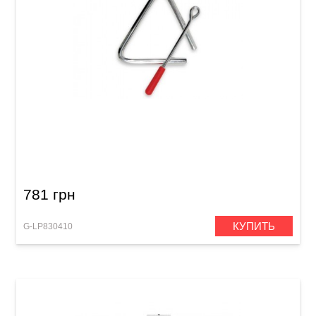
Треугольник Latin Percussion Rhythmix
LPR482-I Triangle Red Handle
781 грн
КУПИТЬ
G-LP830410