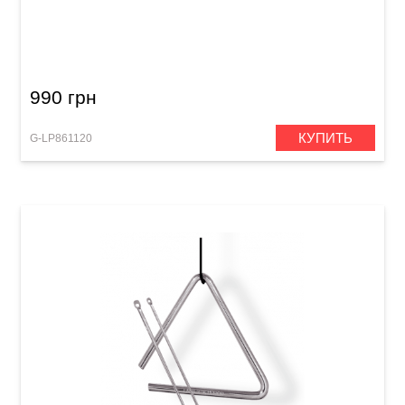
Треугольник Latin Percussion LP311A (4")
990 грн
КУПИТЬ
G-LP861120