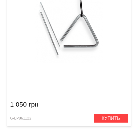
Треугольник Latin Percussion LP311B (5")
1 050 грн
КУПИТЬ
G-LP861122