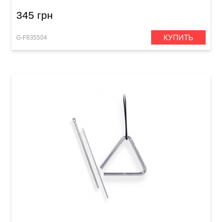
345 грн
КУПИТЬ
G-F835504