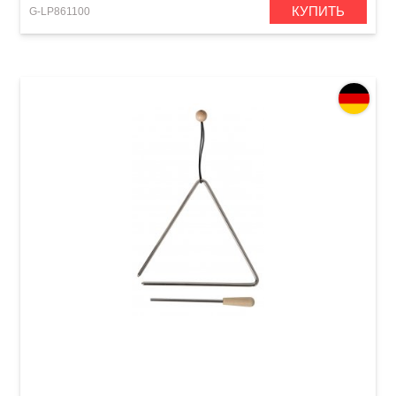
КУПИТЬ
G-LP861100
Треугольник GEWA 8"