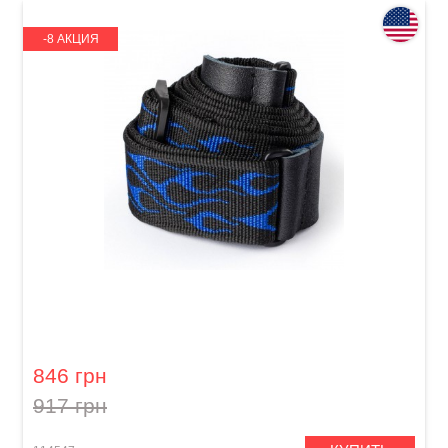
-8 АКЦИЯ
Ремень гитарный Dunlop D38-11BL 2" Flambe
Blue
846 грн
917 грн