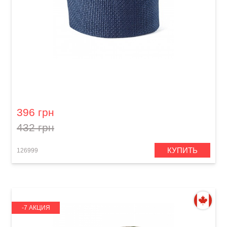
Ремень гитарный Dunlop D07-01NV 2" Poly
Navy Blue
396 грн
432 грн
КУПИТЬ
126999
-7 АКЦИЯ