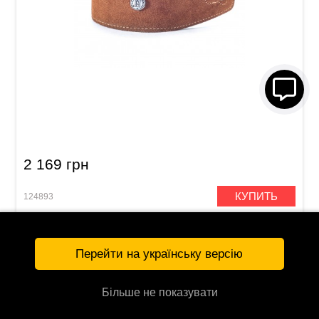
Ремень гитарный Dunlop BMF-S03 2.5" Oak
2 169 грн
КУПИТЬ
124893
Перейти на українську версію
Більше не показувати