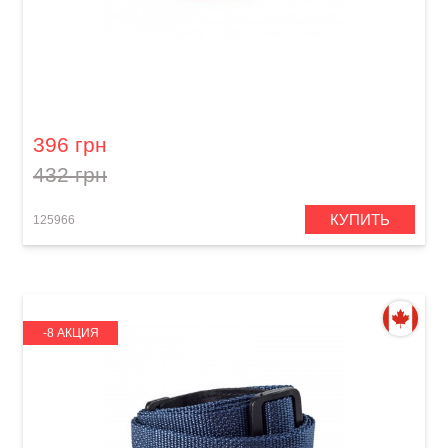
Ремень гитарный Dunlop D07-01RD 2" Poly
Red
396 грн
432 грн
КУПИТЬ
125966
-8 АКЦИЯ