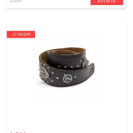
КУПИТЬ
114547
-27 АКЦИЯ
Ремень гитарный Lanyao SP-GT 00G01BK