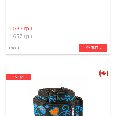
Ремень гитарный Dunlop JH23 2" Jimi Hendrix
Blacklight Monterey Orange
1 536 грн
1 657 грн
КУПИТЬ
128831
-7 АКЦИЯ