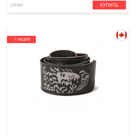
КУПИТЬ
125300
-7 АКЦИЯ
Гитарный ремень Dunlop JHBMFMS1
Authentic Hendrix '68 BMF Leather