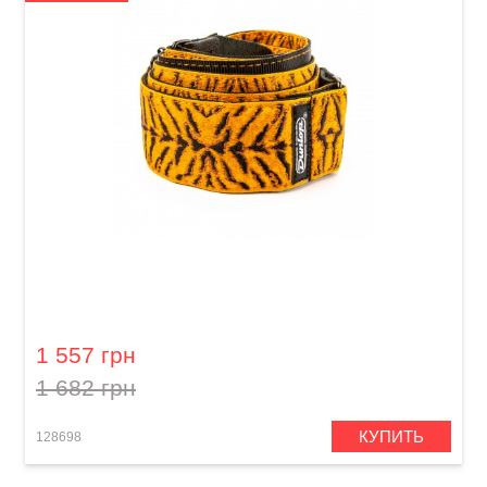
Ремень гитарный Dunlop D67-23 2" Jacquard
Tyger Eye
1 557 грн
1 682 грн
КУПИТЬ
128698