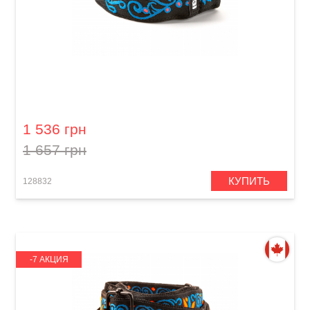
Ремень гитарный Dunlop JH24 2" Jimi Hendrix
Blacklight Monterey Blue
1 536 грн
1 657 грн
КУПИТЬ
128832
-7 АКЦИЯ