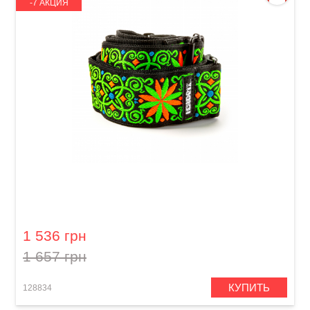
-7 АКЦИЯ
Ремень гитарный Dunlop JH26 2" Jimi Hendrix
Blacklight Fillmore Green
1 536 грн
1 657 грн
КУПИТЬ
128834