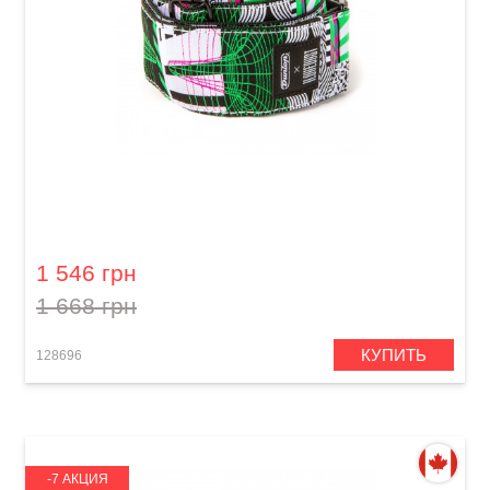
Ремень гитарный Dunlop ILD16 2" I Love Dust
Tempest Fuzz
1 546 грн
1 668 грн
КУПИТЬ
128696
-7 АКЦИЯ