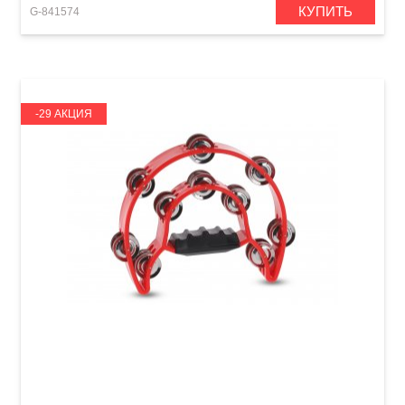
КУПИТЬ
G-841574
-29 АКЦИЯ
Тамбурин GEWA Jingle wreath Half moon 20
jingles Red