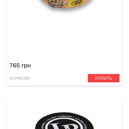
Бубен Latin Percussion CP Wood CP376 (6")
Single Row
765 грн
КУПИТЬ
G-LP861300