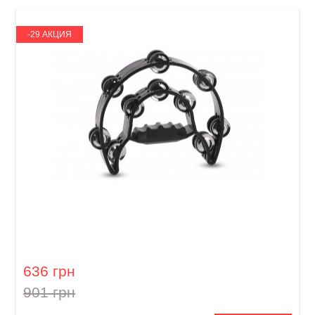
-29 АКЦИЯ
Тамбурин GEWA Jingle wreath Half moon 20
jingles Black
636 грн
901 грн