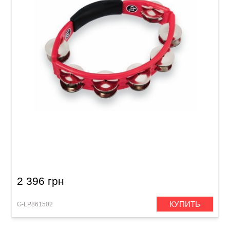
Тамбурин Latin Percussion Cyclop Hand Held
LP151 Steel, red
2 396 грн
КУПИТЬ
G-LP861502