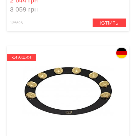
2 644 грн
3 059 грн
КУПИТЬ
125696
-14 АКЦИЯ