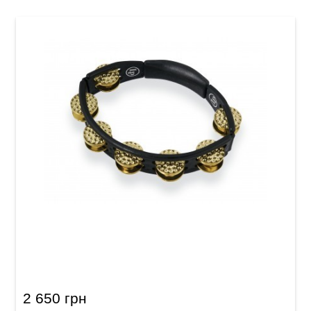
Тамбурин Latin Percussion Cyclop Hand Held
LP174 Dimpled Brass, black
2 650 грн