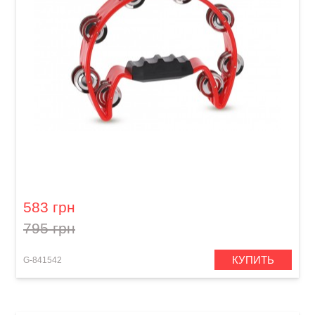
Тамбурин GEWA Jingle wreath Half moon Red
583 грн
795 грн
КУПИТЬ
G-841542