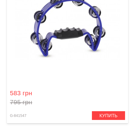
Тамбурин GEWA Jingle wreath Half moon Blue
583 грн
795 грн
КУПИТЬ
G-841547