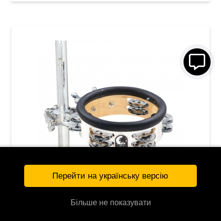
Перейти на українську версію
Тамбурин Toca Drumset Add-On Jingle-Hit TD-
JHMTP1
Більше не показувати