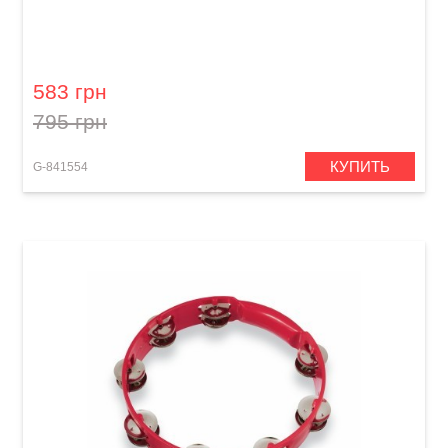
Тамбурин GEWA Jingle wreath Star Black
583 грн
795 грн
КУПИТЬ
G-841554