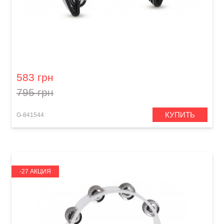
Тамбурин GEWA Jingle wreath Half moon
Black
583 грн
795 грн
КУПИТЬ
G-841544
-27 АКЦИЯ