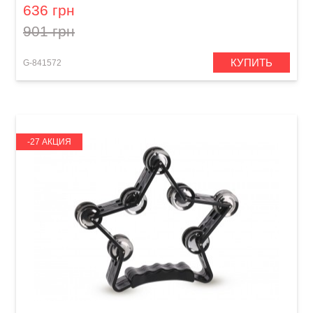
636 грн
901 грн
КУПИТЬ
G-841572
-27 АКЦИЯ