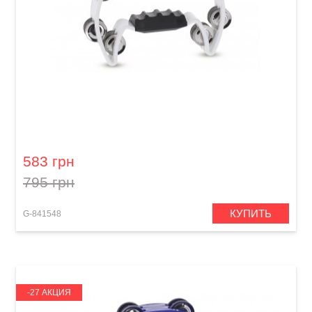
Тамбурин GEWA Jingle wreath Half moon
White
583 грн
795 грн
КУПИТЬ
G-841548
-27 АКЦИЯ