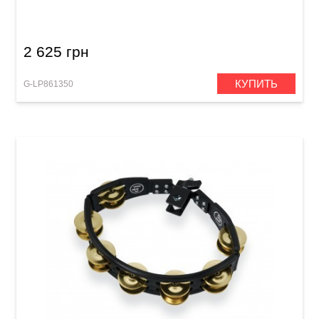
(10") Wood
2 625 грн
КУПИТЬ
G-LP861350