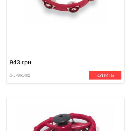
Тамбурин Latin Percussion Aspire LPA181 (8")
Red
943 грн
КУПИТЬ
G-LP861402