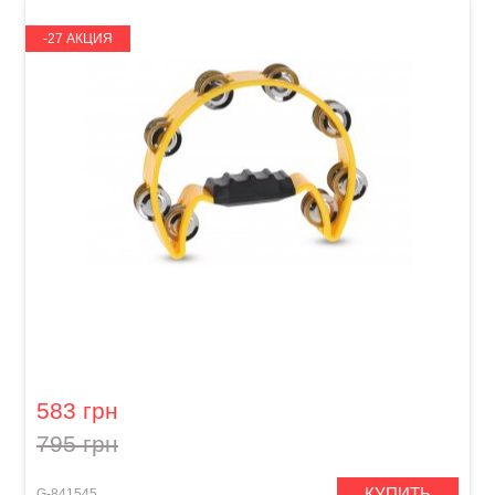
-27 АКЦИЯ
Тамбурин GEWA Jingle wreath Half moon
Yellow
583 грн
795 грн
КУПИТЬ
G-841545