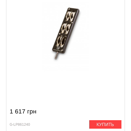
Тамбурин для педали бас-барабана Latin
Percussion Jingle Kick LP182-S Steel, black
1 617 грн
КУПИТЬ
G-LP861240