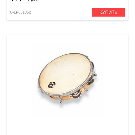
КУПИТЬ
G-LP861352
Бубен Latin Percussion CP Tunable CP391