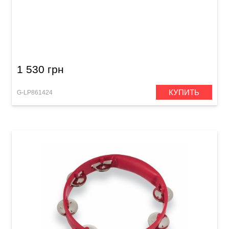
Тамбурин Latin Percussion Aspire LPA192
(10") White
1 530 грн
КУПИТЬ
G-LP861424