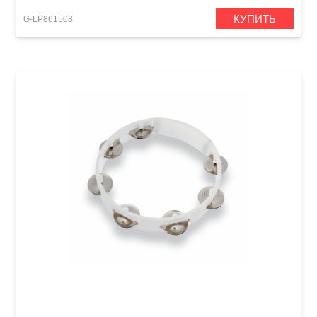
КУПИТЬ
G-LP861508
Тамбурин Latin Percussion Aspire LPA182 (8")
White