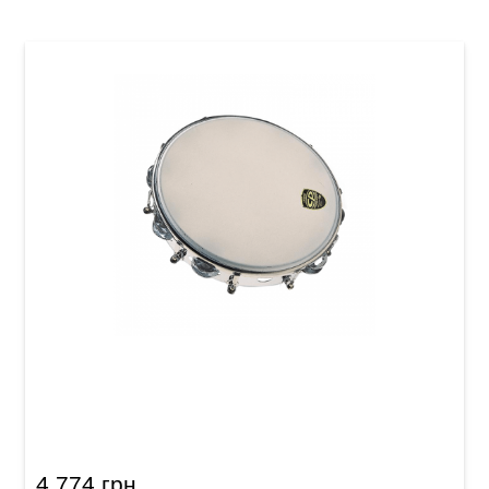
Тамбурин Latin Percussion CP392 CP Tunable
Steel Tambourine
4 774 грн