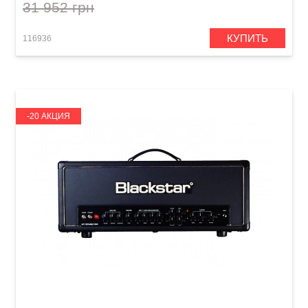
31 952 грн
КУПИТЬ
116936
-20 АКЦИЯ