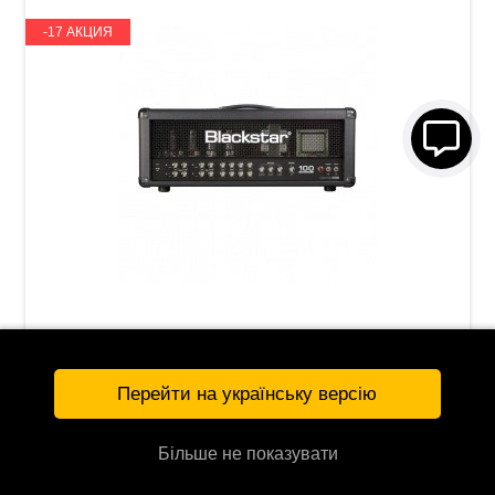
-17 АКЦИЯ
Усилитель для электрогитары Blackstar S1-
104 ЕL34
Перейти на українську версію
73 487 грн
88 325 грн
Більше не показувати
КУПИТЬ
119968