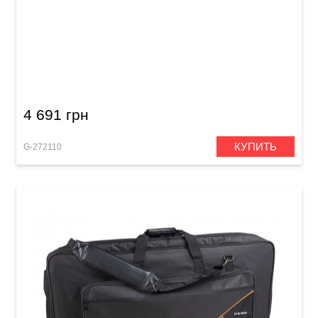
Чехол для клавишных инструментов GEWA
Premium Keyboard Gig Bag J (960 x 370 x 150
мм)
4 691 грн
КУПИТЬ
G-272110