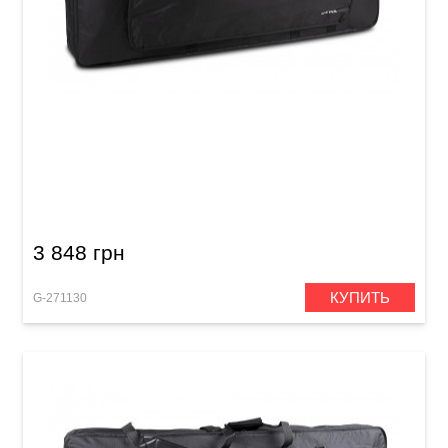
Чехол для клавишных инструментов GEWA
Basic Keyboard Gig Bag L (1080 x 450 x 180
мм)
3 848 грн
КУПИТЬ
G-271130