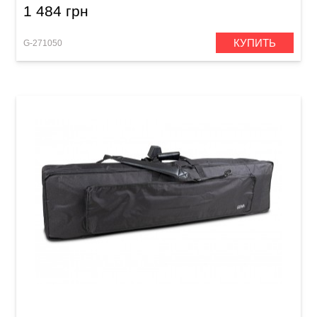
1 484 грн
КУПИТЬ
G-271050