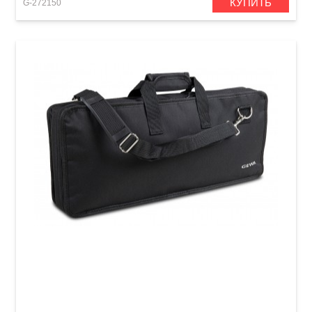
КУПИТЬ
G-272150
Чехол для клавишных инструментов GEWA
Basic Keyboard Gig Bag C (600 x 230 x 65 мм)