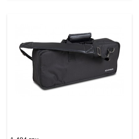
Чехол для клавишных инструментов GEWA
Basic Keyboard Gig Bag A (480 x 180 x 50 мм)