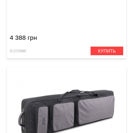
Чехол для клавишных инструментов GEWA
Premium Keyboard Gig Bag F (850 x 320 x 100
мм)
4 388 грн
КУПИТЬ
G-272080