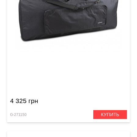
Чехол для клавишных инструментов GEWA
Basic Keyboard Gig Bag T (1220 x 440 x 150
мм)
4 325 грн
КУПИТЬ
G-271150