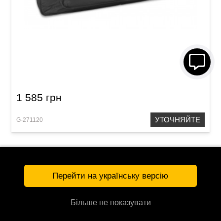
Чехол для клавишных инструментов GEWA
Basic Keyboard Gig Bag K (980 x 430 x 170 мм)
1 585 грн
УТОЧНЯЙТЕ
G-271120
Перейти на українську версію
Більше не показувати