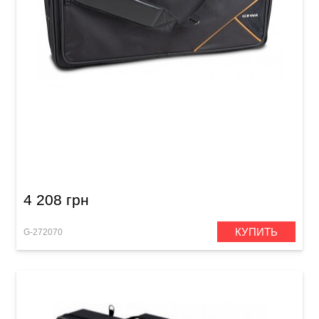
Чехол для клавишных инструментов GEWA
Premium Keyboard Gig Bag E (750 x 310 x 90
мм)
4 208 грн
КУПИТЬ
G-272070