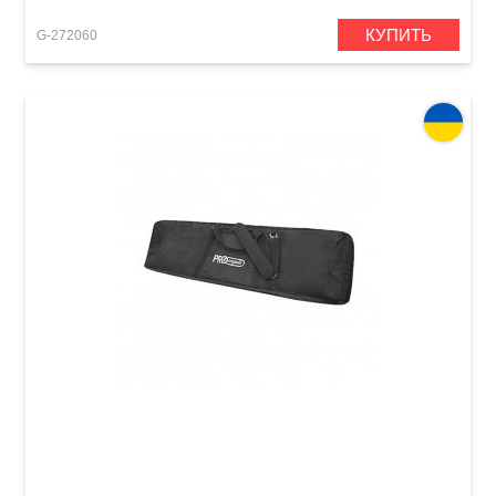
КУПИТЬ
G-272060
Чехол Acropolis АКМ-50