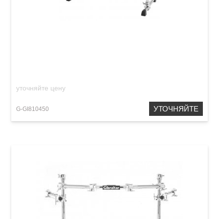
Рама для ударной установки GIBRALTAR
GCS-500H
уточняйте цену
УТОЧНЯЙТЕ
G-GI810450