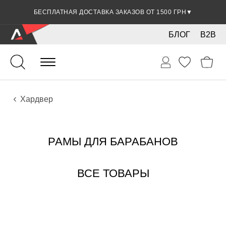
СКИДКА 5% ПРИ ОПЛАТЕ БАНКОВСКОЙ КАРТОЧКОЙ
БЕСПЛАТНАЯ ДОСТАВКА ЗАКАЗОВ ОТ 1500 ГРН
▼
▼
БЛОГ
B2B
Ударные
Ударные инструменты
Хардвер
РАМЫ ДЛЯ БАРАБАНОВ
ВСЕ ТОВАРЫ