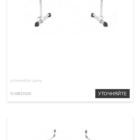
Рама для ударной установки GIBRALTAR
GCS375
уточняйте цену
УТОЧНЯЙТЕ
G-GI810320