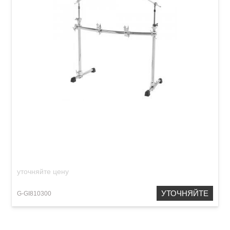
Рама для ударной установки GIBRALTAR
GCS302C
уточняйте цену
УТОЧНЯЙТЕ
G-GI810300