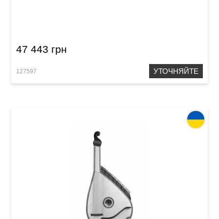
Бандура Acropolis Концертная,
черниговского типа (Слоновая кость+)
47 443 грн
УТОЧНЯЙТЕ
127597