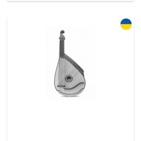
Бандура Acropolis Концертно