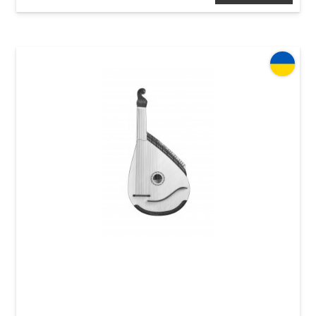
Бандура Acropolis Концертная,
черниговского типа (Вишня)