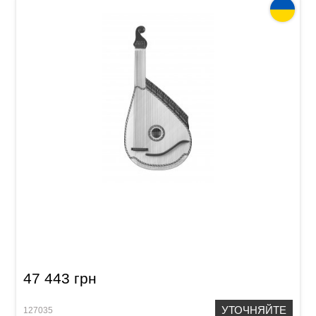
Бандура Acropolis Концертная,
черниговского типа (Вишня +)
47 443 грн
УТОЧНЯЙТЕ
127035