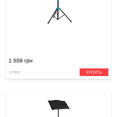
Пюпитр Guitto GSS-01 (с чехлом)
1 558 грн
КУПИТЬ
127928