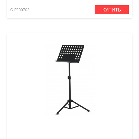
КУПИТЬ
G-F900702
Пюпитр оркестровый GEWA OMS-10B Black