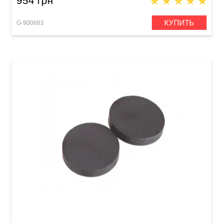
954 грн
КУПИТЬ
G-900683
Магнит для пюпитра Roy Benson