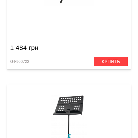
Оркестровый пюпитр GEWA Orchestra Music
Stand FX Black
1 484 грн
КУПИТЬ
G-F900722