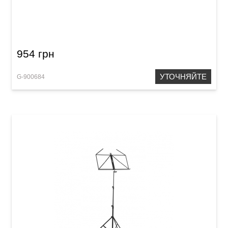
Пюпітр GEWA MUS-10BL Blue
954 грн
УТОЧНЯЙТЕ
G-900684