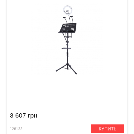
Пюпитр/стойка для микрофона со светом
Guitto GMS-01 (с чехлом)
3 607 грн
КУПИТЬ
128133