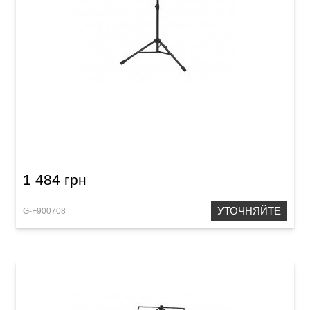
Пюпитр GEWA F900.708
1 484 грн
УТОЧНЯЙТЕ
G-F900708