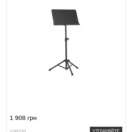
Пюпитр оркестровый GEWA OMS-15B Black
1 908 грн
УТОЧНЯЙТЕ
G-900745