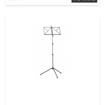
Пюпитр GEWA MUS-10RD Red