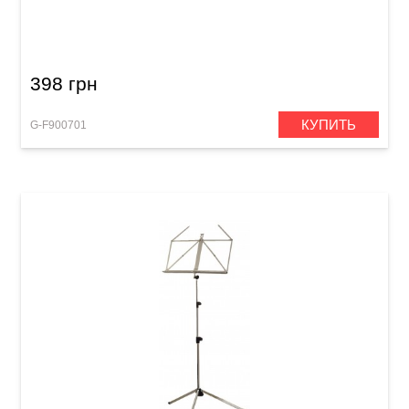
Настольный пюпитр GEWA Music Stand FX
Black (с чехлом)
398 грн
КУПИТЬ
G-F900701