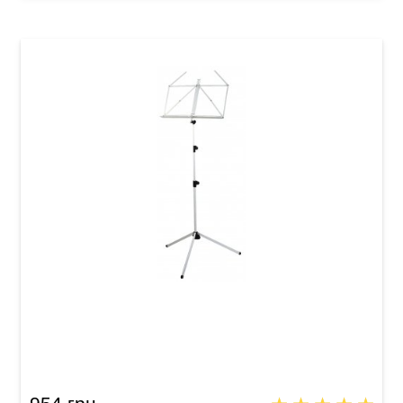
Пюпитр GEWA MUS-10WH White