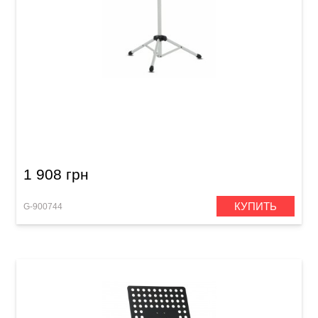
Пюпитр оркестровый GEWA OMS-10WH White
1 908 грн
КУПИТЬ
G-900744