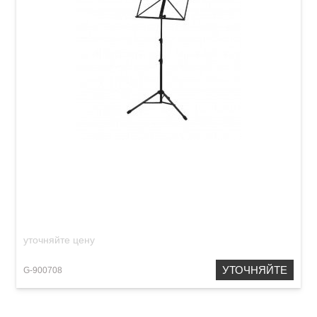
Пюпитр GEWA Music Stand FX 900.708
уточняйте цену
УТОЧНЯЙТЕ
G-900708