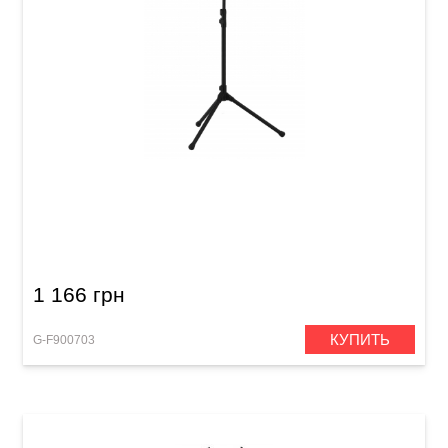
Пюпитр GEWA Music Stand FX 360° (макс. 160
см) Black
1 166 грн
КУПИТЬ
G-F900703