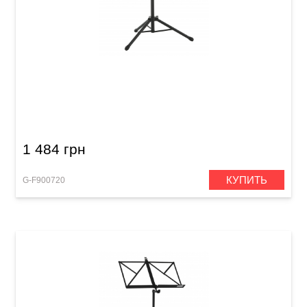
Оркестровый пюпитр GEWA Orchestra Music
Stand FX Black
1 484 грн
КУПИТЬ
G-F900720