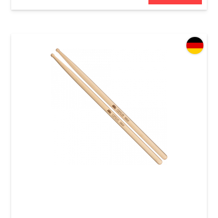
Палочки барабанные Meinl SB135 Hybrid 8A
(Hard Maple)