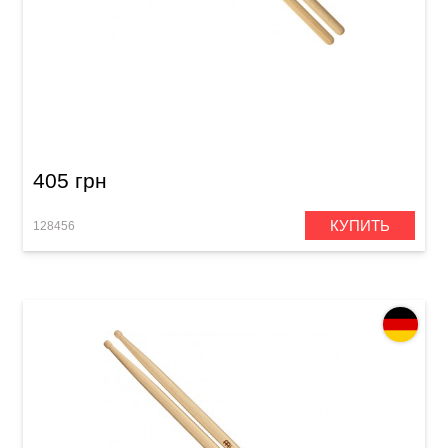
Палочки для тимбалес Meinl Diego Galé
SB602 (American Hickory)
405 грн
КУПИТЬ
128456