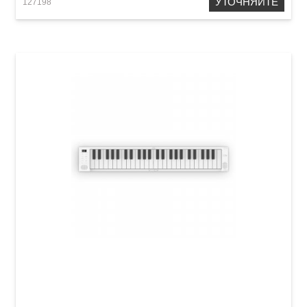
УТОЧНЯЙТЕ
127198
Фортепиано цифровое Blackstar CARRY ON
Folding Piano 49