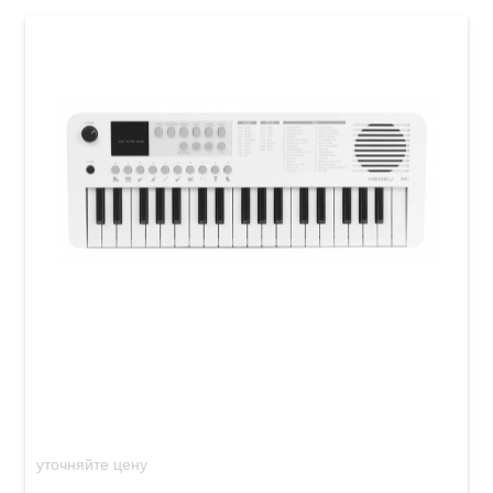
Детский синтезатор Medeli MK1 White
уточняйте цену