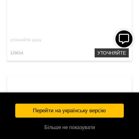
Детский синтезатор Medeli MK1 Green
уточняйте цену
УТОЧНЯЙТЕ
129014
Перейти на українську версію
Більше не показувати