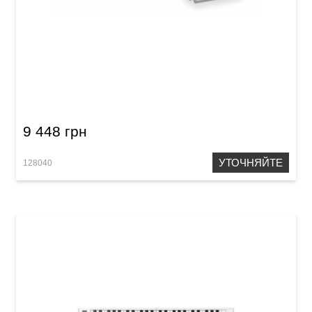
Фортепиано раскладное Carry-on Folding
Piano Touch (88 клавиш) White
9 448 грн
УТОЧНЯЙТЕ
128040