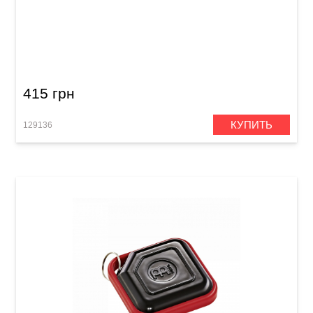
Тамбурин брелок Meinl KRT-BK Key Ring
Tambourine Black
415 грн
КУПИТЬ
129136