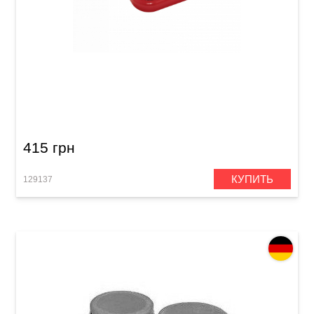
Тамбурин брелок Meinl KRS-BK Key Ring
Shaker Black
415 грн
КУПИТЬ
129137