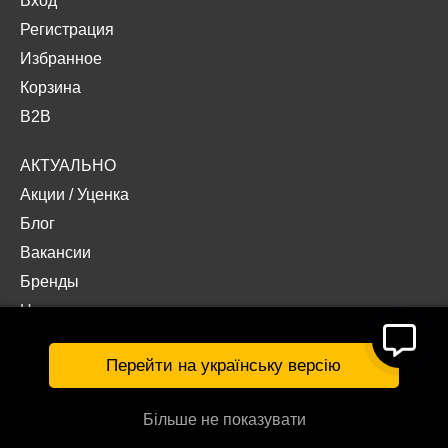
Вход
Регистрация
Избранное
Корзина
B2B
АКТУАЛЬНО
Акции
/
Уценка
Блог
Вакансии
Бренды
Наши проекты
Документы
Перейти на українську версію
Більше не показувати
© Интернет-магазин «Acropolis» 2026