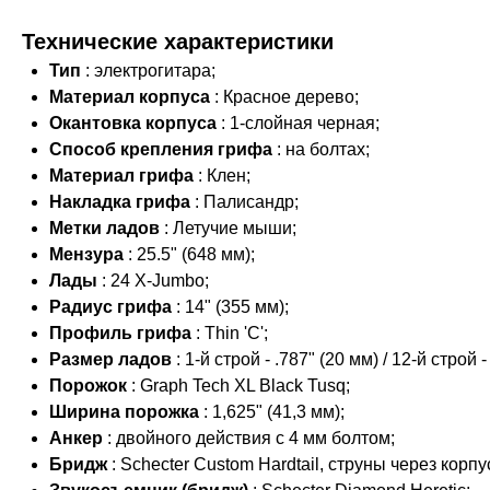
Технические характеристики
Тип
: электрогитара;
Материал корпуса
: Красное дерево;
Окантовка корпуса
: 1-слойная черная;
Способ крепления грифа
: на болтах;
Материал грифа
: Клен;
Накладка грифа
: Палисандр;
Метки ладов
: Летучие мыши;
Мензура
: 25.5" (648 мм);
Лады
: 24 X-Jumbo;
Радиус грифа
: 14" (355 мм);
Профиль грифа
: Thin 'C';
Размер ладов
: 1-й строй - .787" (20 мм) / 12-й строй -
Порожок
: Graph Tech XL Black Tusq;
Ширина порожка
: 1,625" (41,3 мм);
Анкер
: двойного действия с 4 мм болтом;
Бридж
: Schecter Custom Hardtail, струны через корпу