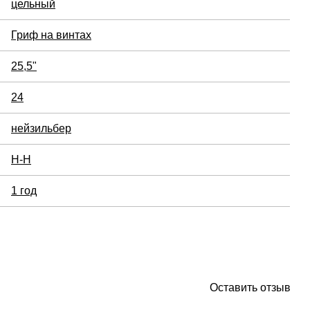
цельный
Гриф на винтах
25,5"
24
нейзильбер
H-H
1 год
Оставить отзыв