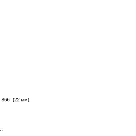
 .866" (22 мм);
с;