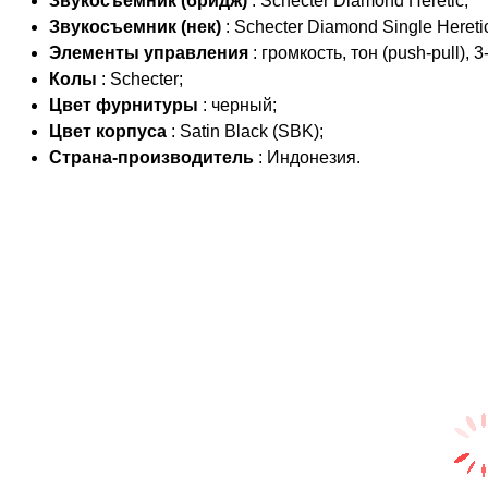
Звукосъемник (бридж)
: Schecter Diamond Heretic;
Звукосъемник (нек)
: Schecter Diamond Single Hereti
Элементы управления
: громкость, тон (push-pull)
Колы
: Schecter;
Цвет фурнитуры
: черный;
Цвет корпуса
: Satin Black (SBK);
Страна-производитель
: Индонезия.