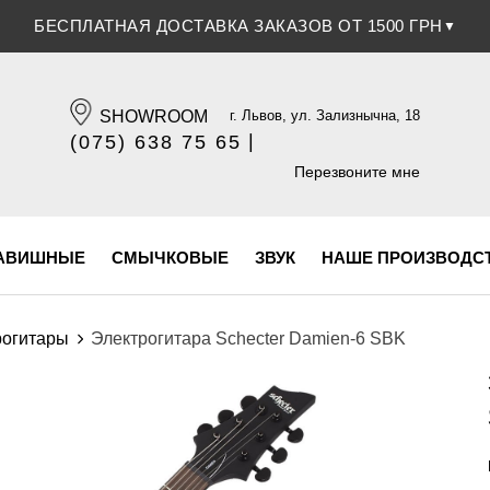
СКИДКА 5% ПРИ ОПЛАТЕ БАНКОВСКОЙ КАРТОЧКОЙ
▼
SHOWROOM
г. Львов, ул. Зализнычна, 18
|
(075) 638 75 65
(096) 609 84 32
Перезвоните мне
АВИШНЫЕ
СМЫЧКОВЫЕ
ЗВУК
НАШЕ ПРОИЗВОДС
рогитары
Электрогитара Schecter Damien-6 SBK