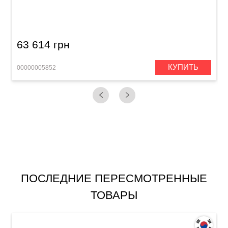
Электрогитара Schecter Solo Custom E/A DVS
63 614 грн
КУПИТЬ
00000005852
0
ПОСЛЕДНИЕ ПЕРЕСМОТРЕННЫЕ
ТОВАРЫ