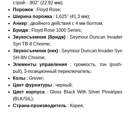
строй - .902" (22.92 мм);
Порожок
: Floyd Rose;
Ширина порожка
: 1,625" (41,3 мм);
Анкер
: двойного действия с 4 мм болтом;
Бридж
: Floyd Rose 1000 Series;
Звукосъемник (бридж)
: Seymour Duncan Invader
Syn TB-8 Chrome;
Звукосъемник (нек)
: Seymour Duncan Invader Syn
SH-8N Chrome;
Элементы управления
: громкость, тон (push-
pull), 3-позиционный переключатель;
Колы
: Grover;
Цвет фурнитуры
: черный;
Цвет корпуса
: Gloss Black With Silver Pinstripes
(BLK/SIL);
Страна-производитель
: Корея.