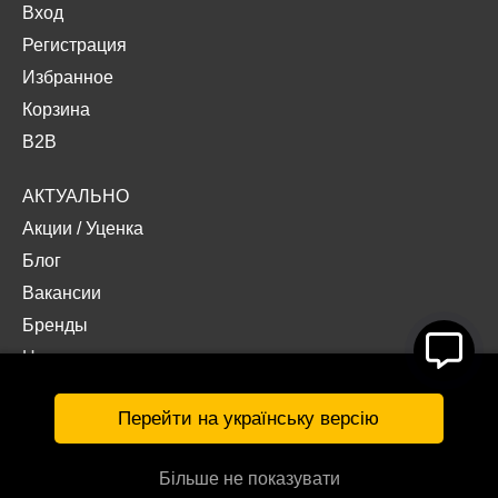
Вход
Регистрация
Избранное
Корзина
B2B
АКТУАЛЬНО
Акции
/
Уценка
Блог
Вакансии
Бренды
Наши проекты
Документы
Перейти на українську версію
Більше не показувати
© Интернет-магазин «Acropolis» 2026