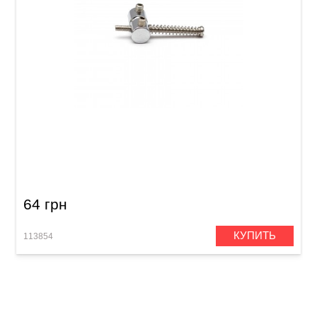
Седло для струнодержателя бас-гитары
Samwoo F10CR (PS012)
64 грн
КУПИТЬ
113854