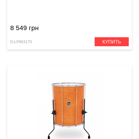
Эффект дождя Latin Percussion LP456M (24")
Monsoon Rainmaker
8 549 грн
КУПИТЬ
G-LP863170