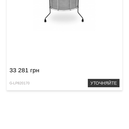
Сурдо Latin Percussion LP3018 Surdo Brazilian
Wood 18“
33 281 грн
УТОЧНЯЙТЕ
G-LP820170