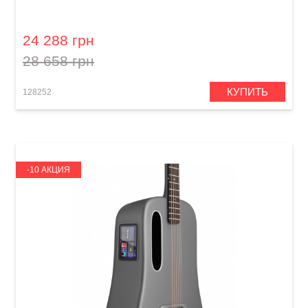
Гитара со встроенными эффектами Lava Me
play (36") Deep Blue / Frost White
24 288 грн
28 658 грн
КУПИТЬ
128252
-10 АКЦИЯ