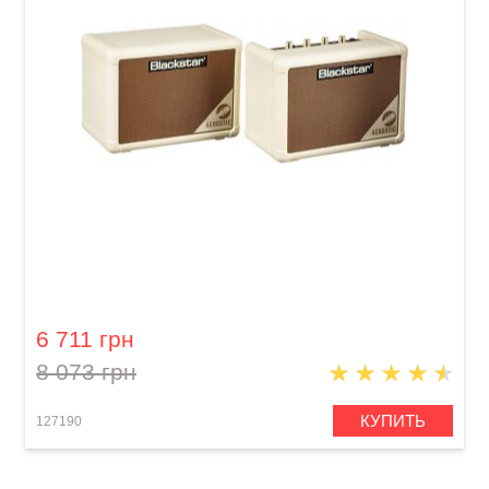
Мини-комбоусилитель для акустической
гитары Blackstar FLY 3 Stereo Pack Acoustic
6 711 грн
8 073 грн
КУПИТЬ
127190