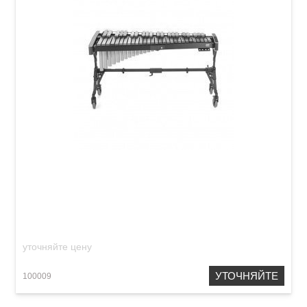
Ксилофон Adams XS2LV40 Solist
уточняйте цену
УТОЧНЯЙТЕ
100009