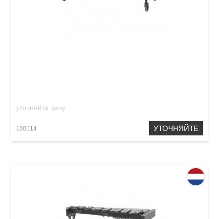
Ксилофон Adams XS2HV40 Solist Honduras
Rosewood Octave Tuned
уточняйте цену
УТОЧНЯЙТЕ
100114