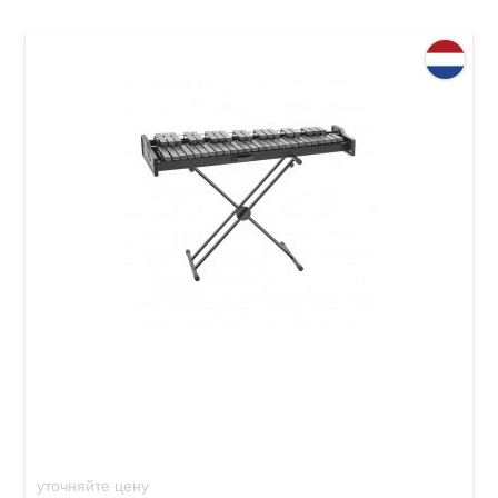
Ксилофон Adams Academy Series
уточняйте цену