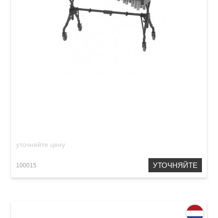
Ксилофон Adams XS2HV35 Solist Honduras
Rosewood Octave Tuned
уточняйте цену
УТОЧНЯЙТЕ
100015