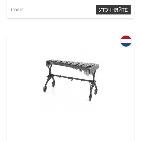
УТОЧНЯЙТЕ
100010
Ксилофон Adams XS2LV35 Solist Light