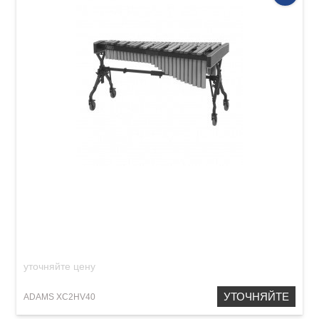
Ксилофон Adams XC2HV40 Concert Octave
Tuned
уточняйте цену
УТОЧНЯЙТЕ
ADAMS XC2HV40