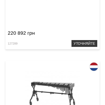
Ксилофон Adams XS2KV35 Solist Zelon Octave
Tuned
220 892 грн
УТОЧНЯЙТЕ
127289