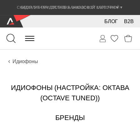
СКИДКА 5% ПРИ ОПЛАТЕ БАНКОВСКОЙ КАРТОЧКОЙ
▼
БЛОГ
B2B
Ударные
Ударные инструменты
Инструменты
Идиофоны
ИДИОФОНЫ (НАСТРОЙКА: ОКТАВА
(OCTAVE TUNED))
БРЕНДЫ