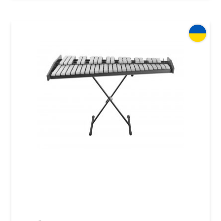
Ксилофон Acropolis KCAA (учащийся)