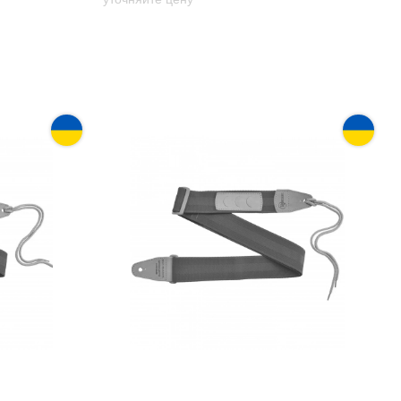
ns GR-4
Ремень гитарный Renesans GR-4