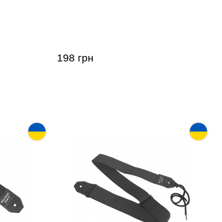
С
Ремень для гитары Acropolis РГ-1
198 грн