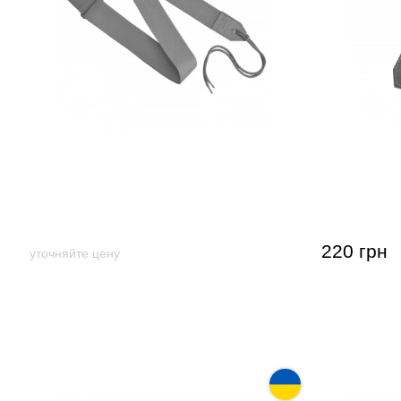
Гитарный ремень Ranger Green
Гитарный 
(Khaki) с термотиснением Music day
(серебрян
- GR-1kh
220 грн
уточняйте цену