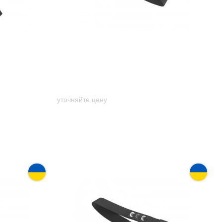
Day GR-1g
Гитарный ремень Music day GR-1gr
(зеленый принт)
уточняйте цену