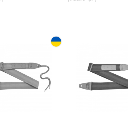
тарный Renesans GR-4
Ремень гитарный Renesa