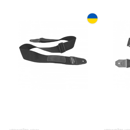
Гитарный ремень Music day GR-2s
Ремень ги
с ячейками для медиаторов
Dark Blue
(серебряный принт)
уточняйте цену
уточняйте це