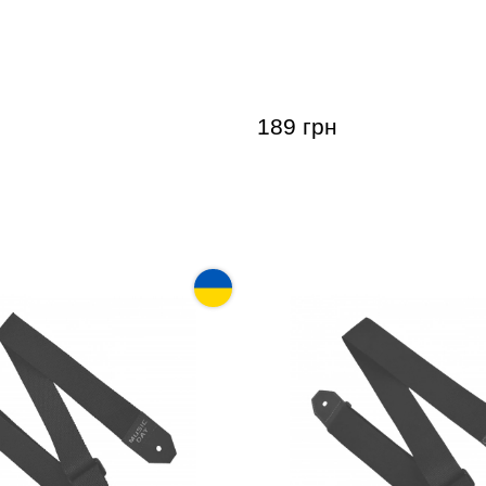
ropolis РГ-5 BK
Ремень Acropolis РГ-1 В
189 грн