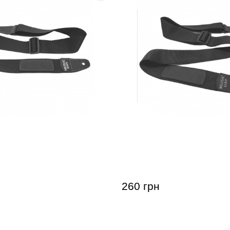
ремень Music day GR-2g
Гитарный ремень Music 
и для медиаторов
с ячейками для медиато
ринт)
(зеленый принт)
260 грн