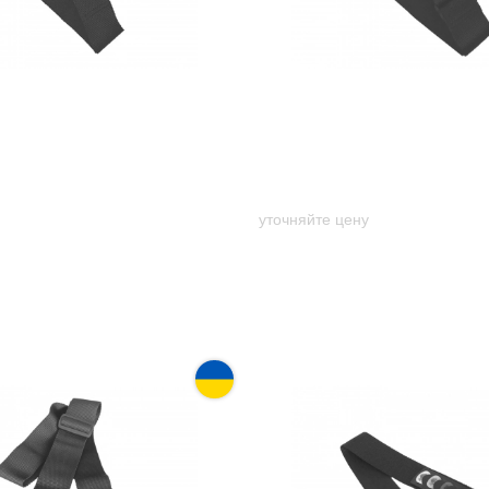
ремень Music day GR-1b
Ремень гитарный Music 
нт)
(золотой принт)
уточняйте цену