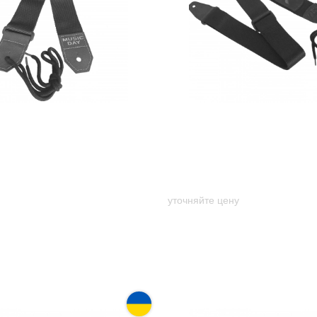
ремень Music day GR-1s
Гитарный ремень Music d
ый принт)
ячейками для медиатор
уточняйте цену