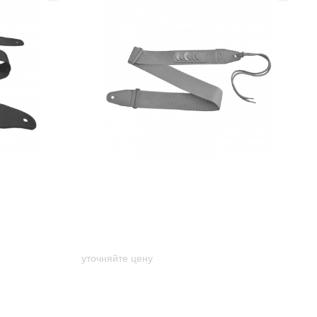
day GR-2gr
Гитарный ремень Music day - GR-
ров
2kh Ranger Green (Khaki) с
ячейками для медиаторов
уточняйте цену