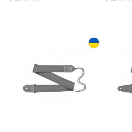
Ремень гитарный Renesans GR-3
Ремень ги