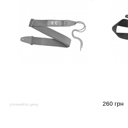
Ремень гитарный Music Day GR-2с
Гитарный 
Coyote
с ячейкам
(золотой п
260 грн
уточняйте цену