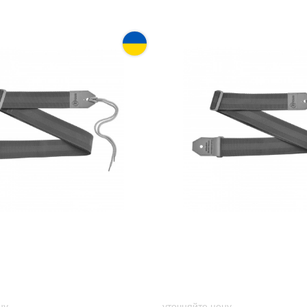
тарный Renesans GR-3
Ремень гитарный Renesa
Burgundy
ну
уточняйте цену