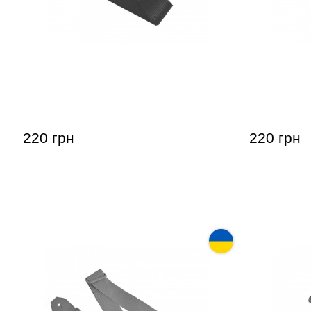
Ремень для гитары Music day GR-1
Гитарный 
(синий при
220 грн
220 грн