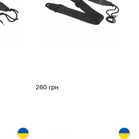
ay GR-2 с
Гитарный ремень Music day GR-2b ​​
ов
с ячейками для медиаторов (синий
принт)
260 грн