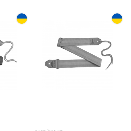
ns GR-3
Ремень гитарный Renesans GR-3
Blue
уточняйте цену