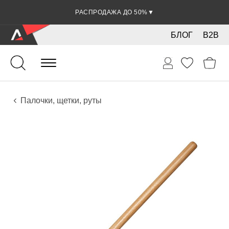
РАСПРОДАЖА ДО 50%
▼
БЛОГ
B2B
Ударные
Перкуссия
Аксессуары
Палочки, щетки, руты