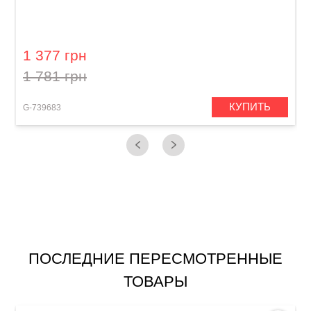
Трость для сопрано саксофона Vandoren 3
1 377 грн
1 781 грн
КУПИТЬ
G-739683
G
ПОСЛЕДНИЕ ПЕРЕСМОТРЕННЫЕ
ТОВАРЫ