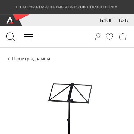
СКИДКА 5% ПРИ ОПЛАТЕ БАНКОВСКОЙ КАРТОЧКОЙ
▼
БЛОГ
B2B
Духовые
Аккордеоны
Аксессуары
Пюпитры, лампы