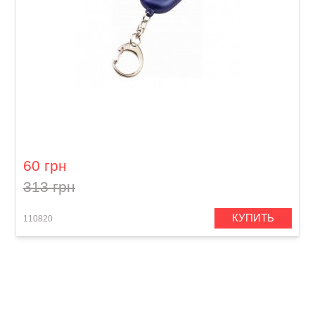
Камертон Cherub SE-S62G
60 грн
313 грн
КУПИТЬ
110820