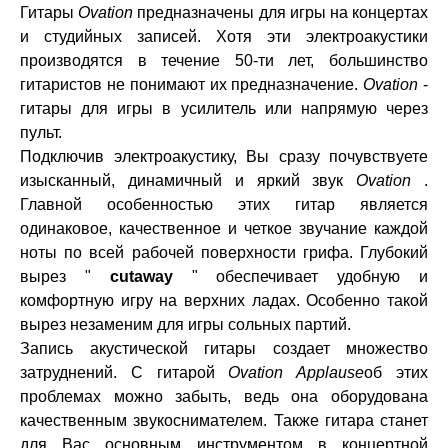
Гитары
Ovation
предназначены для игры на концертах
и ​​студийных записей. Хотя эти электроакустики
производятся в течение 50-ти лет, большинство
гитаристов не понимают их предназначение.
Ovation
-
гитары для игры в усилитель или напрямую через
пульт.
Подключив электроакустику, Вы сразу почувствуете
изысканный, динамичный и яркий звук
Ovation
.
Главной особенностью этих гитар является
одинаковое, качественное и четкое звучание каждой
ноты по всей рабочей поверхности грифа. Глубокий
вырез "
cutaway
" обеспечивает удобную и
комфортную игру на верхних ладах. Особенно такой
вырез незаменим для игры сольных партий.
Запись акустической гитары создает множество
затруднений. С гитарой
Ovation Applause
об этих
проблемах можно забыть, ведь она оборудована
качественным звукоснимателем. Также гитара станет
для Вас основным инструментом в концертной