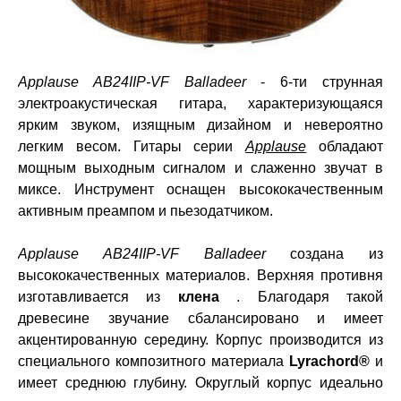
Applause AB24IIP-VF Balladeer
- 6-ти струнная
электроакустическая гитара, характеризующаяся
ярким звуком, изящным дизайном и невероятно
легким весом. Гитары серии
Applause
обладают
мощным выходным сигналом и слаженно звучат в
миксе. Инструмент оснащен высококачественным
активным преампом и пьезодатчиком.
Applause AB24IIP-VF Balladeer
создана из
высококачественных материалов. Верхняя противня
изготавливается из
клена
. Благодаря такой
древесине звучание сбалансировано и имеет
акцентированную середину. Корпус производится из
специального композитного материала
Lyrachord®
и
имеет среднюю глубину. Округлый корпус идеально