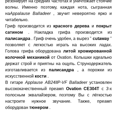
резонирует на средних частотах и ​​уничтожает стоячие
волны. Именно поэтому, каждая нота, сыгранная
на
Appalause Balladeer
, звучит невероятно ярко и
читабельно.
Гриф производится из
красного дерева
и
покрыт
сатином
. Накладка грифа производится из
палисандра
. Гриф очень удобен, а вырез "
cutaway
"
позволяет с легкостью играть на высоких ладах.
Голова грифа оборудована
литой хромированной
колочной механикой
от Ovation. Колышки идеально
держат строй и приятны на ощупь. Струнодержатель
изготавливается из
палисандра
, а порожки из
искусственной
кости
.
В гитаре
Applause AB24IIP-VF Balladeer
установлен
высококачественный преамп
Ovation CE304T
с
3
-х
полосным эквалайзером, поэтому Вы с лёгкостью
настроите нужное звучание. Также, преамп
оборудован
тюнером
.