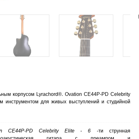
ным корпусом Lyrachord®. Ovation CE44P-PD Celebrity
ным инструментом для живых выступлений и студийной
on CE44P-PD Celebrity Elite
-
6
-ти струнная
троакустическая гитара с преампом и