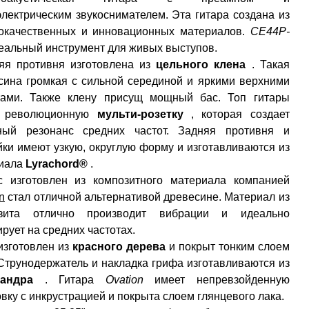
электрическим звукоснимателем. Эта гитара создана из
окачественных и инновационных материалов.
CE44P-
еальный инструмент для живых выступов.
яя противня изготовлена ​​из
цельного клена
. Такая
сина громкая с сильной серединой и яркими верхними
тами. Также клену присущ мощный бас. Топ гитары
т революционную
мульти-розетку
, которая создает
ный резонанс средних частот. Задняя противня и
йки имеют узкую, округлую форму и изготавливаются из
иала
Lyrachord®
.
с изготовлен из композитного материала компанией
n
стал отличной альтернативой древесине. Материал из
озита отлично производит вибрации и идеально
рует на средних частотах.
изготовлен из
красного дерева
и покрыт тонким слоем
 Струнодержатель и накладка грифа изготавливаются из
андра
. Гитара
Ovation
имеет непревзойденную
вку с инкрустрацией и покрыта слоем глянцевого лака.