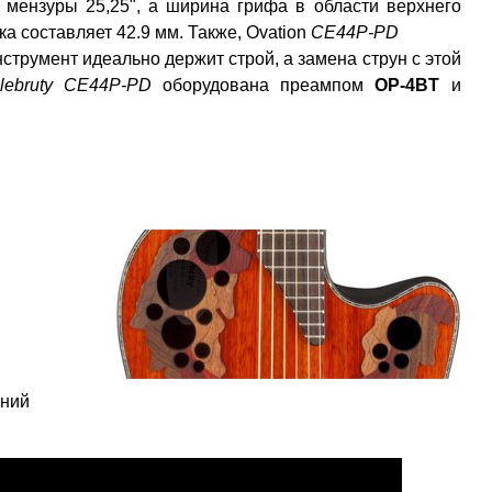
 мензуры 25,25", а ширина грифа в области верхнего
а составляет 42.9 мм. Также, Ovation
CE44P-PD
струмент идеально держит строй, а замена струн с этой
lebruty
CE44P-PD
оборудована преампом
OP-4BT
и
ений