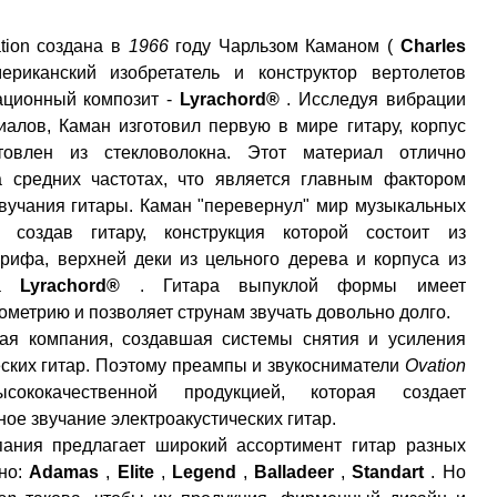
tion создана в
1966
году Чарльзом Каманом (
Charles
риканский изобретатель и конструктор вертолетов
ационный композит -
Lyrachord®
. Исследуя вибрации
иалов, Каман изготовил первую в мире гитару, корпус
отовлен из стекловолокна. Этот материал отлично
а средних частотах, что является главным фактором
звучания гитары. Каман "перевернул" мир музыкальных
, создав гитару, конструкция которой состоит из
грифа, верхней деки из цельного дерева и корпуса из
на
Lyrachord®
. Гитара выпуклой формы имеет
ометрию и позволяет струнам звучать довольно долго.
ая компания, создавшая системы снятия и усиления
еских гитар. Поэтому преампы и звукосниматели
Ovation
сококачественной продукцией, которая создает
ое звучание электроакустических гитар.
пания предлагает широкий ассортимент гитар разных
нно:
Adamas
,
Elite
,
Legend
,
Balladeer
,
Standart
. Но