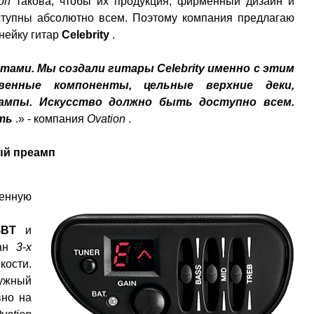
on
такова, чтобы их продукция, фирменный дизайн и
ступны абсолютно всем. Поэтому компания предлагаю
нейку гитар
Celebrity
.
ами. Мы создали гитары Celebrity именно с этим
енные компоненты, цельные верхние деки,
еампы. Искусство должно быть доступно всем.
сть
.» - компания
Ovation
.
ый преамп
венную
4BT
и
ван
3-х
кости.
нужный
вно на