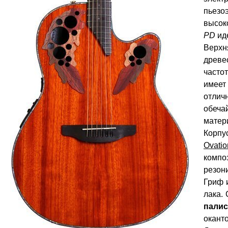
пьезо
высок
PD
ид
Верхн
древе
часто
имее
отлич
обеча
матер
Корпу
Ovatio
комп
резони
Гриф 
лака.
палис
оканто