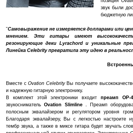
позиция
Ovati
звук были до
бюджетную ли
"
Самовыражение не измеряется долларами или цент
мнением. Эти гитары имеют высококачеств
резонирующие деки Lyrachord и уникальные пр
Линейка Celebrity превратила эту идею в реально
Встроенн
Вместе с
Ovation Celebrity
Вы получаете высококачест
и надежную гитарную электронику.
В комплект этой электроники входит
преамп OP-
звукосниматель
Ovation Slimline
. Преамп оборудо
полосным эквалайзером и регулятором уровня гром
Благодаря эквалайзеру, Вы с легкостью настроите 
тембр звука, а также в миксе гитара будет звучать сло