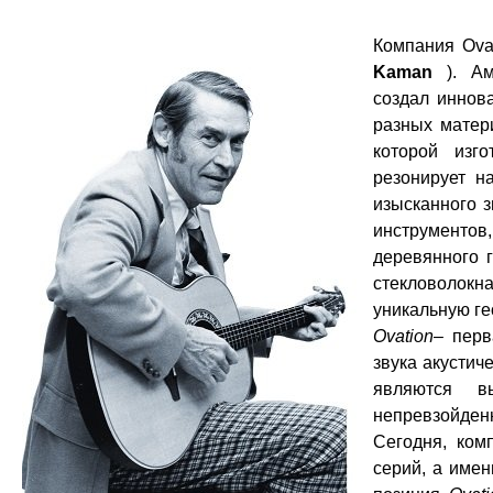
Компания Ova
Kaman
). Аме
создал иннов
разных матер
которой изг
резонирует н
изысканного 
инструментов
деревянного 
стекловолок
уникальную ге
Ovation
– перв
звука акустич
являются вы
непревзойденн
Сегодня, ком
серий, а име