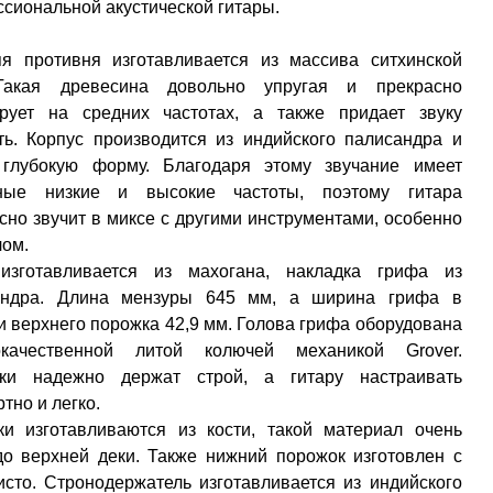
сиональной акустической гитары.
я противня изготавливается из массива ситхинской
Такая древесина довольно упругая и прекрасно
ирует на средних частотах, а также придает звуку
ть. Корпус производится из индийского палисандра и
 глубокую форму. Благодаря этому звучание имеет
ные низкие и высокие частоты, поэтому гитара
сно звучит в миксе с другими инструментами, особенно
лом.
изготавливается из махогана, накладка грифа из
андра. Длина мензуры 645 мм, а ширина грифа в
и верхнего порожка 42,9 мм. Голова грифа оборудована
окачественной литой колючей механикой Grover.
ки надежно держат строй, а гитару настраивать
тно и легко.
и изготавливаются из кости, такой материал очень
до верхней деки. Также нижний порожок изготовлен с
сто. Стронодержатель изготавливается из индийского