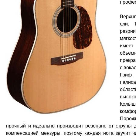
профес
Верхня
ели. 
резон
мягкос
имеет
объем
прекра
с вока
Гриф 
палис
област
высок
Колыш
комфор
Порожк
прочный и идеально производит резонанс от струны 
компенсацией мензуры, поэтому каждая нота звучит чи