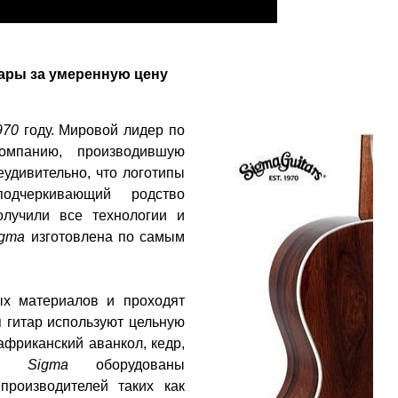
ары за умеренную цену
970
году. Мировой лидер по
компанию, производившую
удивительно, что логотипы
дчеркивающий родство
лучили все технологии и
igma
изготовлена ​​по самым
ых материалов и проходят
 гитар используют цельную
африканский аванкол, кедр,
ары
Sigma
оборудованы
роизводителей таких как