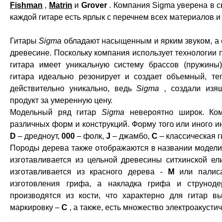
Fishman
,
Matrin
и
Grover
. Компания Sigma уверена в с
каждой гитаре есть ярлык с перечнем всех материалов и
Гитары
Sigma
обладают насыщенным и ярким звуком, а с
древесине. Поскольку компания использует технологии
гитара имеет уникальную систему брассов (пружины
гитара идеально резонирует и создает объемный, те
действительно уникально, ведь
Sigma
, создали изящ
продукт за умеренную цену.
Модельный ряд гитар
Sigma
невероятно широк. Ком
различных форм и конструкций. Форму того или иного ин
D
– дредноут,
000
– фолк,
J
– джамбо,
C
– классическая г
Породы дерева также отображаются в названии модели
изготавливается из цельной древесины ситхинской ел
изготавливается из красного дерева -
М
или палис
изготовления грифа, а накладка грифа и струнод
производятся из кости, что характерно для гитар 
маркировку –
С
, а также, есть множество электроакусти