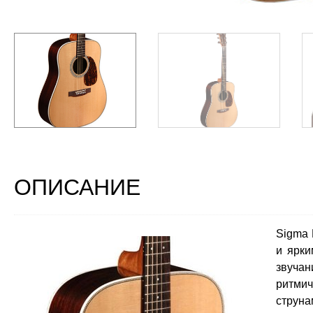
ОПИСАНИЕ
Sigma 
и ярки
звучан
ритми
струн