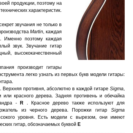
воей продукции, поэтому на
 технических характеристик.
екрет звучания не только в
 производства
Martin
, каждая
). Именно поэтому каждая
плый звук. Звучание гитар
ный, высококачественный
пания производит гитары
струмента легко узнать из первых букв модели гитары:
итара.
. Верхняя противня, абсолютно в каждой гитаре
Sigma
,
и или красного дерева. Задняя противень и обечайка
андра -
R
. Красное дерево также используют для
ержатель из черного дерева. Порожки гитар
Sigma
высокого уровня. Есть модели с вырезом, они имеют
ческих гитар, обозначаемых буквой
Е