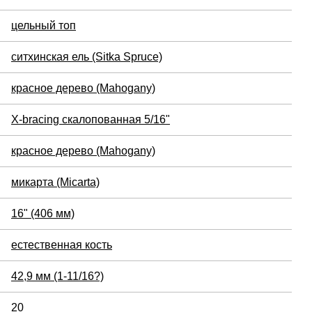
цельный топ
ситхинская ель (Sitka Spruce)
красное дерево (Mahogany)
X-bracing скалопованная 5/16"
красное дерево (Mahogany)
микарта (Micarta)
16" (406 мм)
естественная кость
42,9 мм (1-11/16?)
20