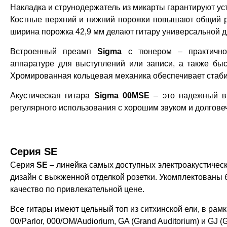
Накладка и струнодержатель из микарты гарантируют ус
Костные верхний и нижний порожки повышают общий рез
ширина порожка 42,9 мм делают гитару универсальной д
Встроенный преамп
Sigma
с тюнером – практичное
аппаратуре для выступлений или записи, а также бы
Хромированная кольцевая механика обеспечивает стабил
Акустическая гитара
Sigma 00MSE
– это надежный вы
регулярного использования с хорошим звуком и долгове
Серия SE
Серия
SE
– линейка самых доступных электроакустичес
дизайн с выжженной отделкой розетки.
Укомплектованы 
качество по привлекательной цене.
Все гитары имеют цельный топ из ситхинской ели, в рам
00/Parlor, 000/OM/Audiorium, GA (Grand Auditorium) и GJ 