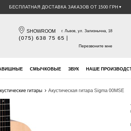
СКИДКА 5% ПРИ ОПЛАТЕ БАНКОВСКОЙ КАРТОЧКОЙ
▼
SHOWROOM
г. Львов, ул. Зализнычна, 18
|
(075) 638 75 65
(096) 609 84 32
Перезвоните мне
АВИШНЫЕ
СМЫЧКОВЫЕ
ЗВУК
НАШЕ ПРОИЗВОДС
кустические гитары
Акустическая гитара Sigma 00MSE