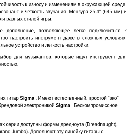
тойчивость к износу и изменениям в окружающей среде.
онанс и четкость звучания. Мензура 25.4” (645 мм) и
ля разных стилей игры.
 дополнение, позволяющее легко подключиться к
стро настроить инструмент даже в сложных условиях.
ьное устройство и легкость настройки.
бор для музыкантов, которые ищут инструмент для
чностью.
ких гитар
Sigma
. Имеют естественный, простой "эко"
брендовой электроникой
Sigma
.
Бескомпромиссное
ках серии доступны формы дредноута (Dreadnaught),
(Grand Jumbo).
Дополняют эту линейку гитары с