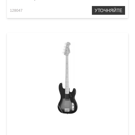
УТОЧНЯЙТЕ
128047
Бас-гитара Harley Benton PB-50 SB Vintage