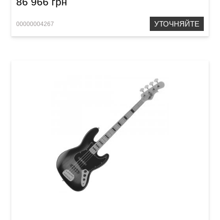
86 966 грн
УТОЧНЯЙТЕ
00000004267
Бас-гитара G&L JB (3-Tone Sunburst, Maple)