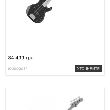
Бас-гитара G&L Kiloton (Irish Ale, Maple)
Tribute
34 499 грн
УТОЧНЯЙТЕ
00000008957