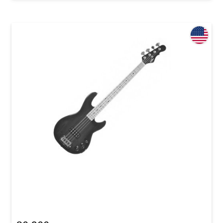
Бас-гитара G&L L1500 (Blueburst, Maple) Made
in Fullerton