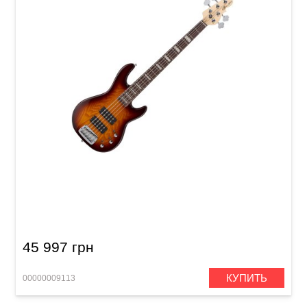
Бас-гитара G&L L2500 (Tobacco Sunburst,
Rosewood) Tribute
45 997 грн
КУПИТЬ
00000009113