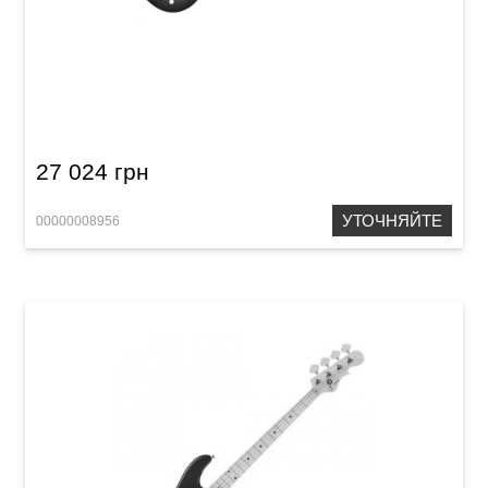
Бас-гитара G&L JB2 (3-Tone Sunburst, Maple)
Tribute
27 024 грн
УТОЧНЯЙТЕ
00000008956