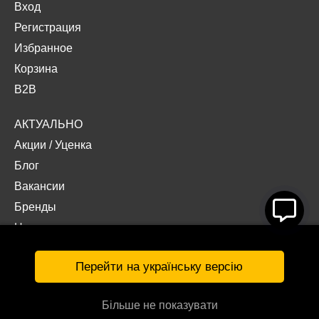
Вход
Регистрация
Избранное
Корзина
B2B
АКТУАЛЬНО
Акции
/
Уценка
Блог
Вакансии
Бренды
Наши проекты
Документы
Перейти на українську версію
Більше не показувати
© Интернет-магазин «Acropolis» 2026