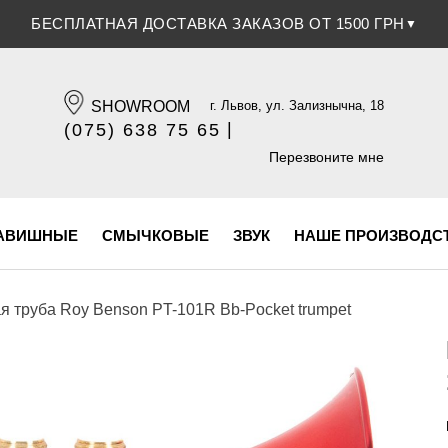
СКИДКА 5% ПРИ ОПЛАТЕ БАНКОВСКОЙ КАРТОЧКОЙ
▼
SHOWROOM
г. Львов, ул. Зализнычна, 18
|
(075) 638 75 65
(096) 609 84 32
Перезвоните мне
АВИШНЫЕ
СМЫЧКОВЫЕ
ЗВУК
НАШЕ ПРОИЗВОДС
я труба Roy Benson PT-101R Bb-Pocket trumpet