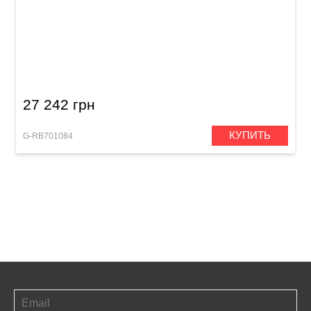
Труба Roy Benson TR-403
27 242 грн
КУПИТЬ
G-RB701084