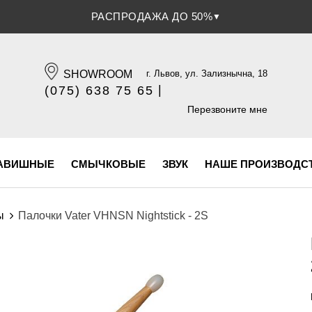
РАСПРОДАЖА ДО 50%
▼
SHOWROOM
г. Львов, ул. Зализнычна, 18
|
(075) 638 75 65
(096) 609 84 32
Перезвоните мне
АВИШНЫЕ
СМЫЧКОВЫЕ
ЗВУК
НАШЕ ПРОИЗВОДС
ы
Палочки Vater VHNSN Nightstick - 2S