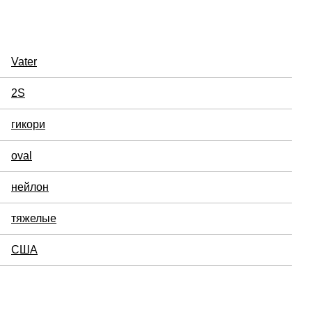
Vater
2S
гикори
oval
нейлон
тяжелые
США