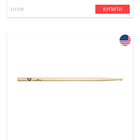
КУПИТИ
111729
Палички барабанні Vater Vh8aw Hickory 8A