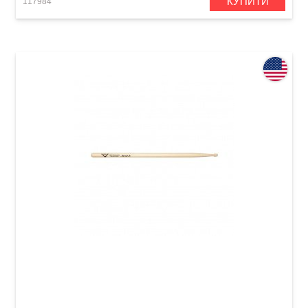
КУПИТИ
117984
Палички барабанні Vater New Orleans Jazz
VHNOJW Wood