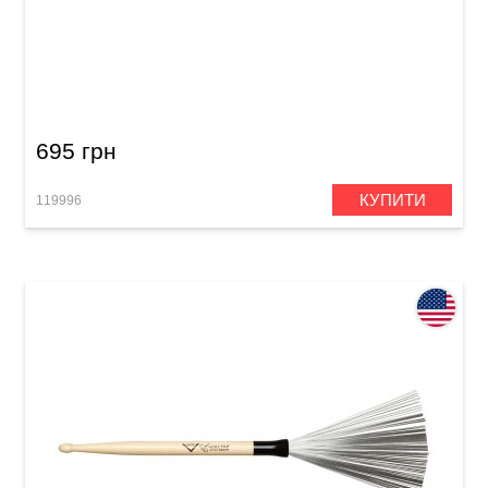
Палички барабанні Vater Vh2bw Hickory 2B
695 грн
КУПИТИ
119996