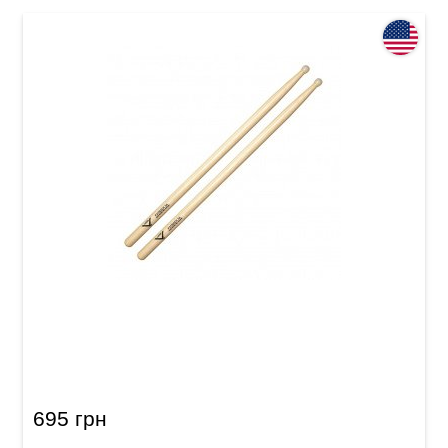
Палички барабанні Vater Fatback VH3AN 3A
Nylon
695 грн