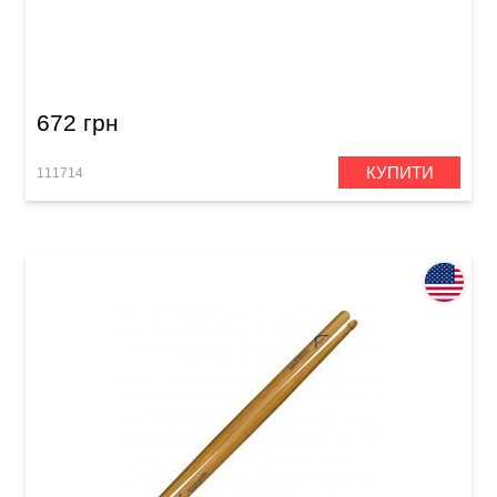
Палички барабанні Vater Los Angeles VH5AW
5A Wood
672 грн
КУПИТИ
111714