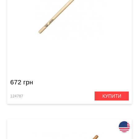
Палички барабанні Vater Jazz Ride VHJZRW
5A
672 грн
КУПИТИ
124787