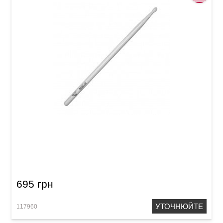
Палички барабанні Vater Nude VHN5BN 5B
Nylon
695 грн
УТОЧНЮЙТЕ
117960