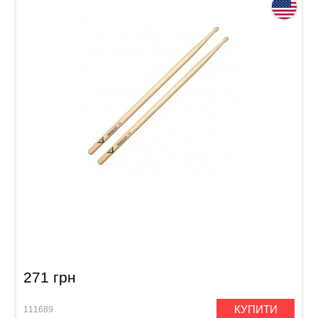
Палички барабанні Vater Goodwood GW7AN
7A Nylon
271 грн
КУПИТИ
111689