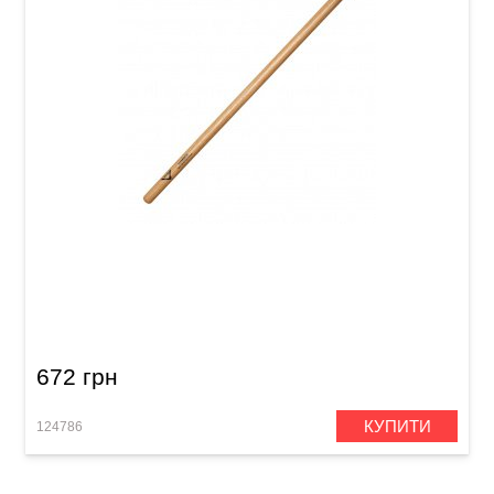
Палички барабанні Vater Hammer VHHW 5A
672 грн
КУПИТИ
124786