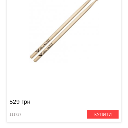
Палички барабанні Vater Cymbal Stick Ball
VMCBW 5A
529 грн
КУПИТИ
111727