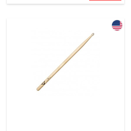
Палички барабанні Vater Goodwood GW2BN
2B Nylon