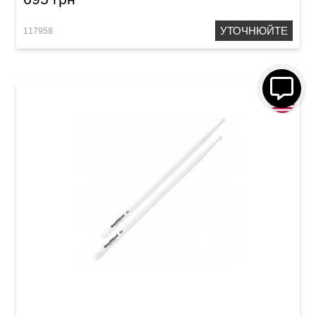
УТОЧНЮЙТЕ
117958
Палички барабанні Vater Goodwood GW5AW