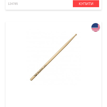
КУПИТИ
124785
Палички барабанні Vater VHMJ2451 Mike
Johnston 2451 Hickory