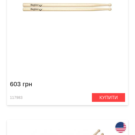
Палички для маршового барабана Vater
Marching MV7
603 грн
КУПИТИ
117983