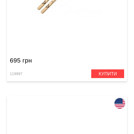
Палички Vater VH2BN Hickory 2B Nylon
695 грн
КУПИТИ
119997