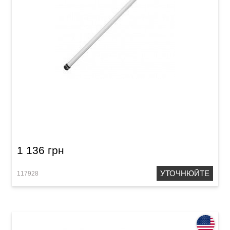
Рути для барабанів Vater VSPSL Splashstick
Lite
1 136 грн
УТОЧНЮЙТЕ
117928