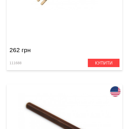
Палички барабанні Vater Goodwood GW7AW
7A Wood
262 грн
КУПИТИ
111688