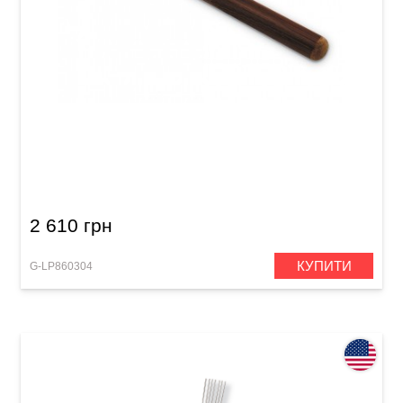
Паличка для ковбела Latin Percussion LP269
Duro Cowbell Beater
2 610 грн
КУПИТИ
G-LP860304