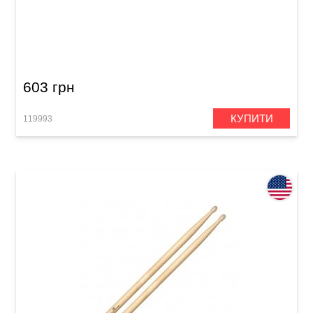
Палички барабанні Vater Manhattan VH7AN 7A
Nylon
603 грн
КУПИТИ
119993