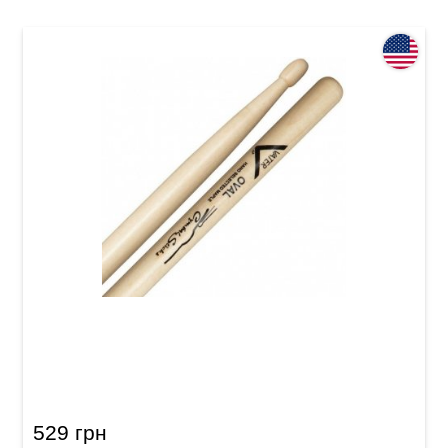
Палички барабанні Vater Cymbal Stick
VMCOW 5A
529 грн