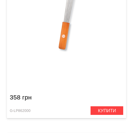
Скребок для гуіро Latin Percussion LP334
Merengue Guiro Scraper Wood
358 грн
КУПИТИ
G-LP862000