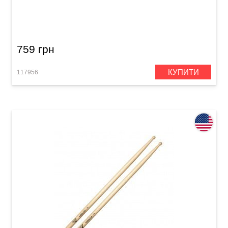
Палички барабанні Vater VHMRAF Morgan
Rose's Alien Freak
759 грн
КУПИТИ
117956