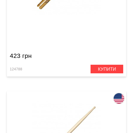
Палички барабанні Vater Junior Model VMJRW
423 грн
КУПИТИ
124788