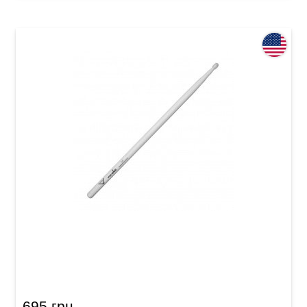
Палички барабанні Vater Nude Los Angeles
VHN5AN 5A Nylon
695 грн