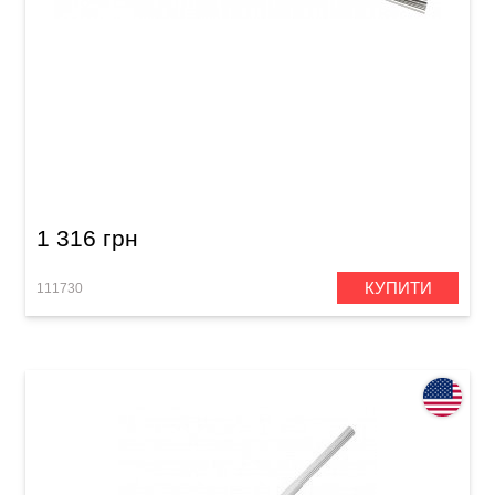
Щітки для барабанів Vater Vwtd Drumstick
Wire Brush
1 316 грн
КУПИТИ
111730