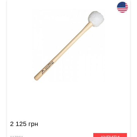
Палички для маршового бас-барабана Vater
MV-B2S
2 125 грн