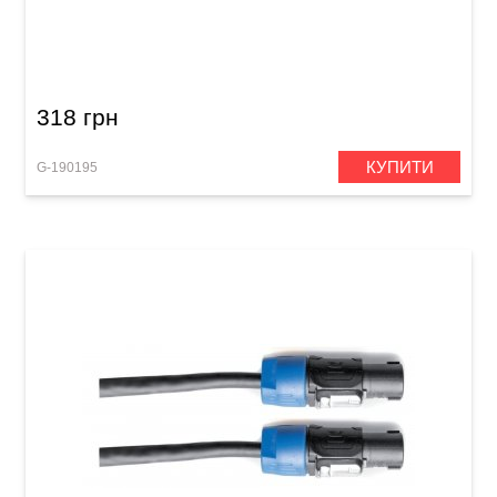
Інсертний кабель GEWA Basic Line 2x RCA/2x
RCA (3 м)
318 грн
КУПИТИ
G-190195