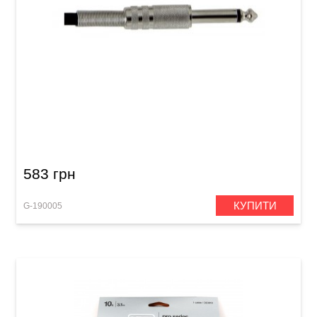
Інструментальний кабель GEWA Basic Line
Mono Jack 6,3 мм/Mono Jack 6,3 мм (6 м)
583 грн
КУПИТИ
G-190005