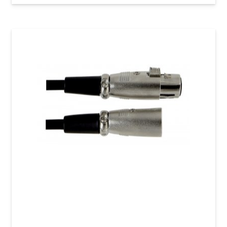
Мікрофонний кабель GEWA Basic Line
XLR(f)/XLR(m) (3 м)