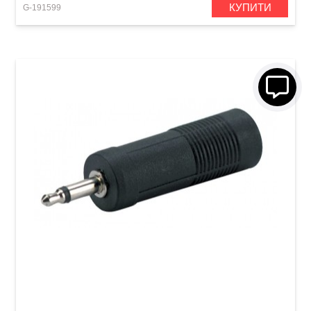
КУПИТИ
G-191599
Перехідник GEWA Mono Jack 6,3 мм/Mono
Jack 3,5 мм