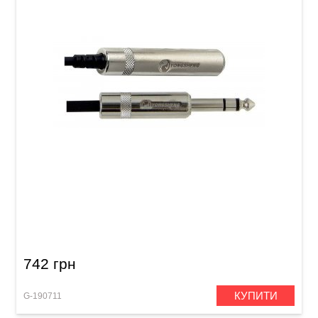
Подовжувач для навушників GEWA Pro Line
Stereo Jack 6,3 мм (3 м)
742 грн
КУПИТИ
G-190711