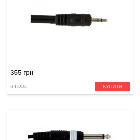
Інсертний кабель GEWA Basic Line Stereo
Jack 3,5 мм/2x RCA (3 м)
355 грн
КУПИТИ
G-190165