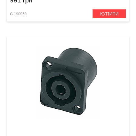
991 грн
КУПИТИ
G-190050
Роз'єм GEWA Speakon 4-pole