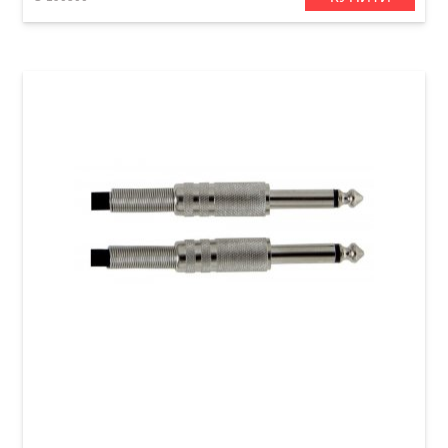
Інструментальний кабель GEWA Basic Line
Mono Jack 6,3 мм/Mono Jack 6,3 мм (3 м)