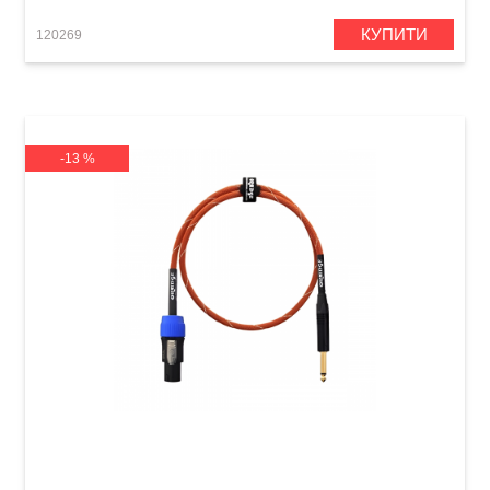
КУПИТИ
120269
-13 %
Кабель акустичний Orange Professional OR-6