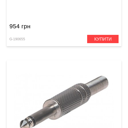
Акустичний кабель GEWA Pro Line XLR
(m)/XLR (f) (3 м)
954 грн
КУПИТИ
G-190655