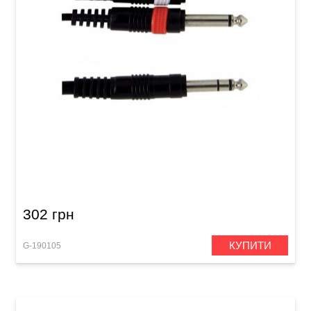
Інсертний кабель GEWA Basic Line Stereo
Jack 6,3 мм/2x Mono Jack 6,3 мм (3 м)
302 грн
КУПИТИ
G-190105