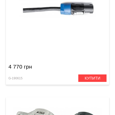
Акустичний кабель GEWA Pro Line
Speakon/Speakon (20 м)
4 770 грн
КУПИТИ
G-190615