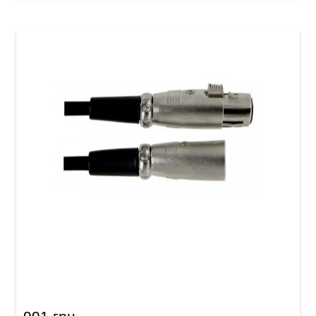
Мікрофонний кабель GEWA Basic Line
XLR(f)/XLR(m) (9 м)