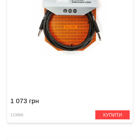
Кабель інструментальний MXR Pro DCIX10
(Jack 6,3 мм/Jack 6,3 мм, 3 м)
1 073 грн
КУПИТИ
123866