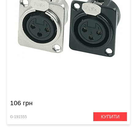
Роз'єм GEWA XLR (f) Black
106 грн
КУПИТИ
G-191555