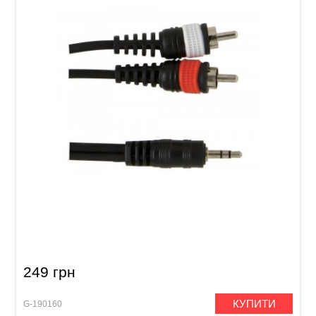
Інсертний кабель GEWA Basic Line Stereo
Jack 3,5 мм/2x RCA (1,5 м)
249 грн
КУПИТИ
G-190160