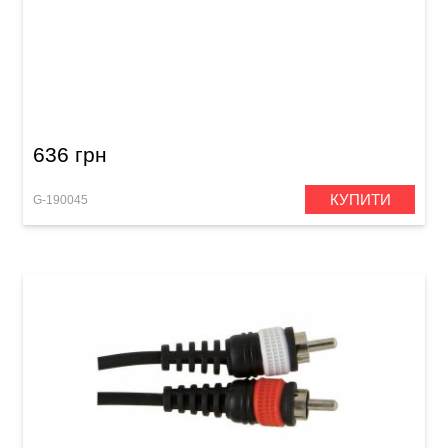
Мікрофонний кабель GEWA Basic Line
XLR(f)/XLR(m) (6 м)
636 грн
КУПИТИ
G-190045