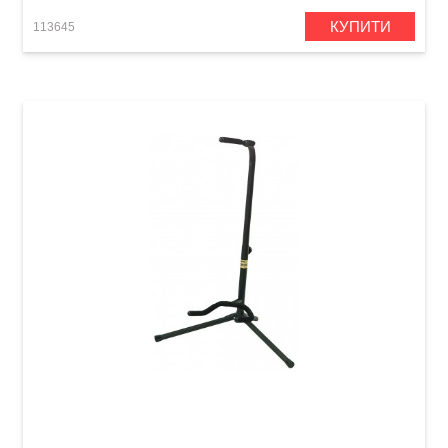
КУПИТИ
113645
Стійка для гітари з нітроцелюлозним або
спиртовим покриттям GEWA De Luxe Pro GS-