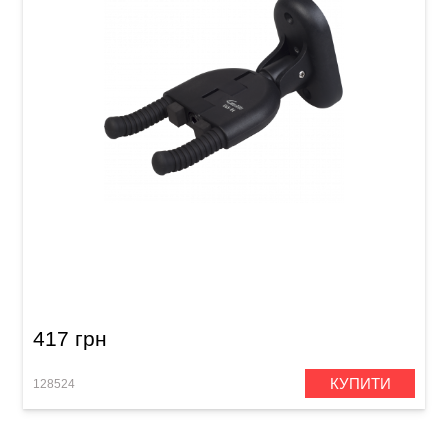
Гак для гітари адаптивний Guitto GGS-04
417 грн
КУПИТИ
128524