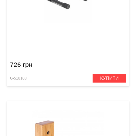
Стійка гітарна універсальна GEWA GS-40UB
A-Style Black
726 грн
КУПИТИ
G-518108