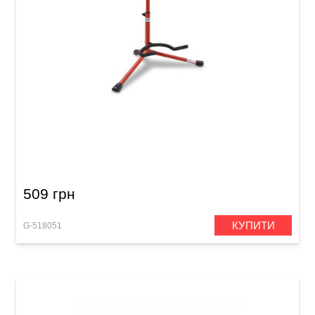
Стійка для гітари універсальна GEWA Classic
GS-10RD Red
509 грн
КУПИТИ
G-518051