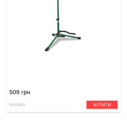
Стійка для гітари універсальна GEWA Classic
GS-10GR Green
509 грн
КУПИТИ
G-518053