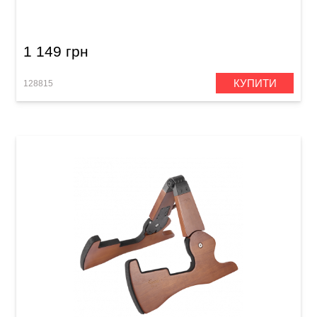
GGS-14
1 149 грн
КУПИТИ
128815