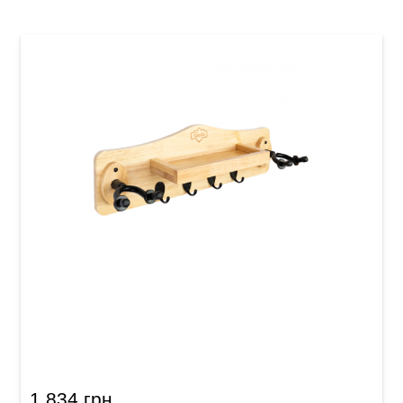
Гак для 2-х гітар мультифункціональний
Guitto GGS-10
1 834 грн