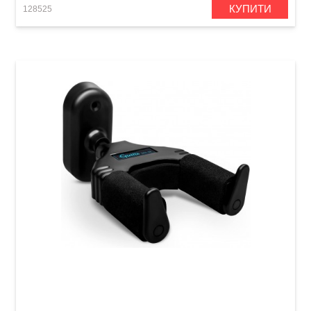
КУПИТИ
128525
Гак для гітари адаптивний з замком Guitto
GGS-08