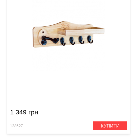
Гак для гітари мультифункціональний Guitto
GGS-09
1 349 грн
КУПИТИ
128527