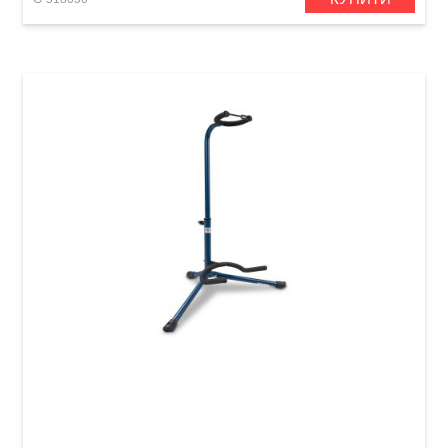
Стійка для гітари універсальна GEWA Classic
GS-10BL Blue