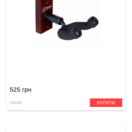
Гак для гітари Ortega OGH-1WR Wine Red
525 грн
КУПИТИ
129165