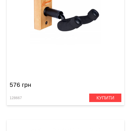
Гак для гітари Ortega OGH-1CW Cherry Wood
576 грн
КУПИТИ
128667