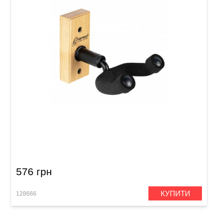
Гак для гітари Ortega OGH-1NT Birch
576 грн
КУПИТИ
128666