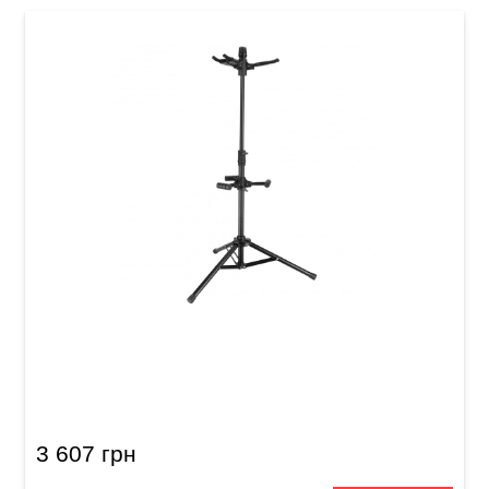
Стійка гітарна для 3-х гітар Guitto GGS-06T
3 607 грн