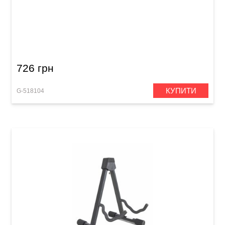
Стійка для електрогітари чи бас-гітари GEWA
GS-40EB A-Style Black
726 грн
КУПИТИ
G-518104