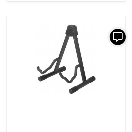
Стійка для гітари GEWA FX A-Style
(універсальна)