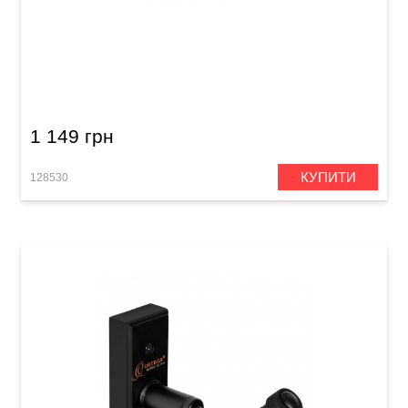
Стійка гітарна дерев'яна універсальна Guitto
GGS-13
1 149 грн
КУПИТИ
128530