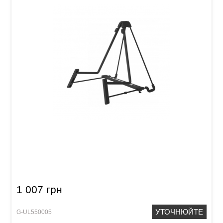
Стійка для гітари Ultimate Support JamStands
JS-AG75
1 007 грн
УТОЧНЮЙТЕ
G-UL550005