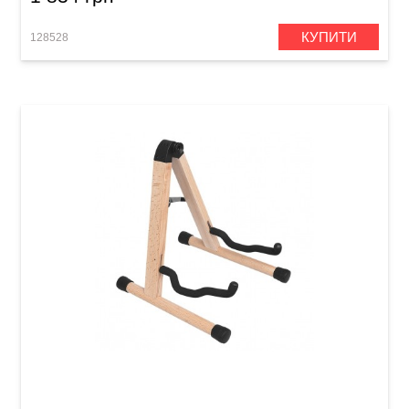
КУПИТИ
128528
Стійка гітарна дерев'яна універсальна Guitto