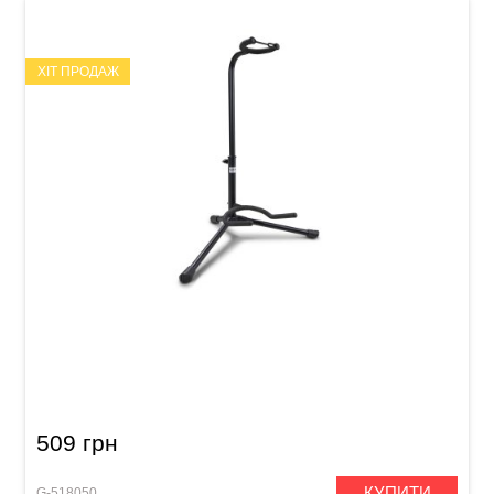
ХІТ ПРОДАЖ
Стійка для гітари універсальна GEWA Classic
GS-10B Black
509 грн
КУПИТИ
G-518050