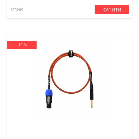
КУПИТИ
120269
-13 %
Кабель акустичний Orange Professional OR-6