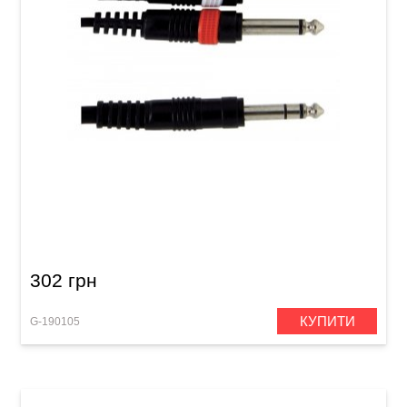
Інсертний кабель GEWA Basic Line Stereo
Jack 6,3 мм/2x Mono Jack 6,3 мм (3 м)
302 грн
КУПИТИ
G-190105