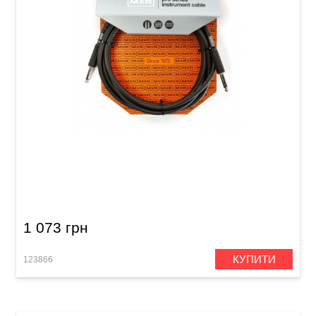
Кабель інструментальний MXR Pro DCIX10
(Jack 6,3 мм/Jack 6,3 мм, 3 м)
1 073 грн
КУПИТИ
123866