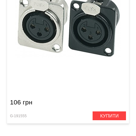
Роз'єм GEWA XLR (f) Black
106 грн
КУПИТИ
G-191555