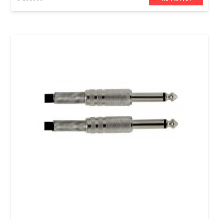
Інструментальний кабель GEWA Basic Line
Mono Jack 6,3 мм/Mono Jack 6,3 мм (3 м)