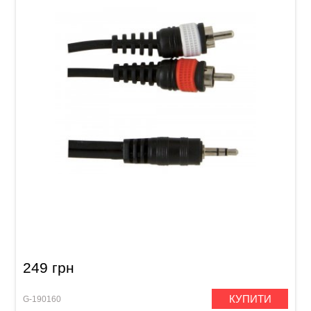
Інсертний кабель GEWA Basic Line Stereo
Jack 3,5 мм/2x RCA (1,5 м)
249 грн
КУПИТИ
G-190160