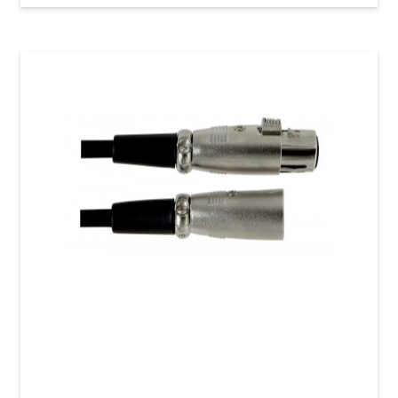
Мікрофонний кабель GEWA Basic Line
XLR(f)/XLR(m) (3 м)