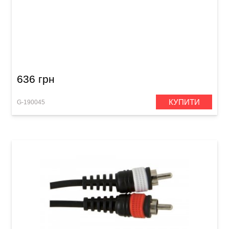
Мікрофонний кабель GEWA Basic Line
XLR(f)/XLR(m) (6 м)
636 грн
КУПИТИ
G-190045