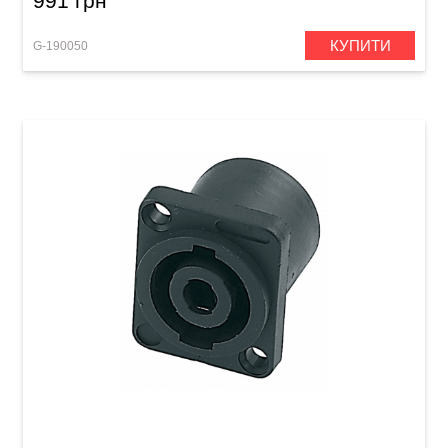
991 грн
КУПИТИ
G-190050
Роз'єм GEWA Speakon 4-pole