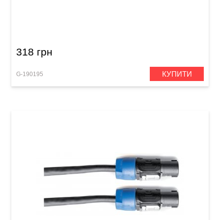
Інсертний кабель GEWA Basic Line 2x RCA/2x
RCA (3 м)
318 грн
КУПИТИ
G-190195