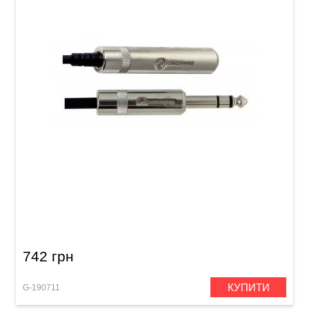
Подовжувач для навушників GEWA Pro Line
Stereo Jack 6,3 мм (3 м)
742 грн
КУПИТИ
G-190711