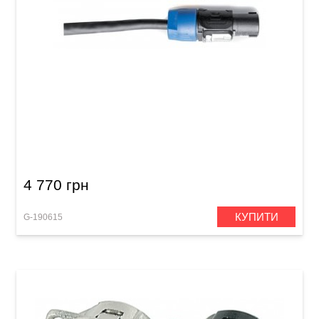
Акустичний кабель GEWA Pro Line
Speakon/Speakon (20 м)
4 770 грн
КУПИТИ
G-190615