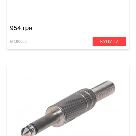
Акустичний кабель GEWA Pro Line XLR
(m)/XLR (f) (3 м)
954 грн
КУПИТИ
G-190655