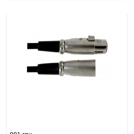
Мікрофонний кабель GEWA Basic Line
XLR(f)/XLR(m) (9 м)