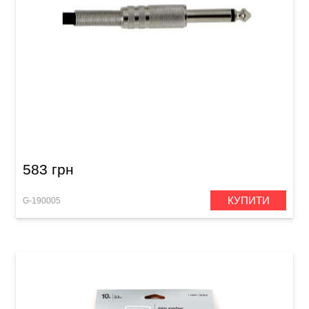
Інструментальний кабель GEWA Basic Line
Mono Jack 6,3 мм/Mono Jack 6,3 мм (6 м)
583 грн
КУПИТИ
G-190005