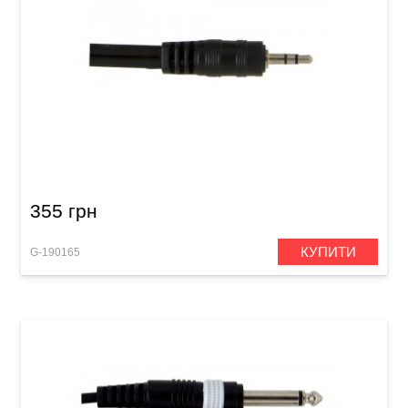
Інсертний кабель GEWA Basic Line Stereo
Jack 3,5 мм/2x RCA (3 м)
355 грн
КУПИТИ
G-190165