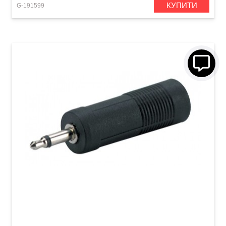
КУПИТИ
G-191599
Перехідник GEWA Mono Jack 6,3 мм/Mono
Jack 3,5 мм