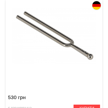
Камертон Wittner Round Tuning Fork 920 (440
Гц) Round
530 грн