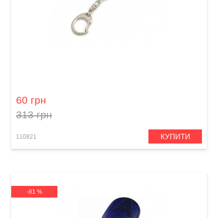
Камертон Cherub S62V
60 грн
313 грн
КУПИТИ
110821
-81 %