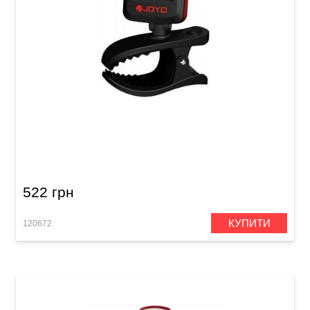
Тюнер цифровий для скрипки Joyo JT-309
522 грн
КУПИТИ
120672