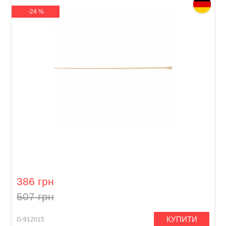
-24 %
Диригентська паличка GEWA Baton Beech
Oval Shape (39 см)
386 грн
507 грн
КУПИТИ
G-912015