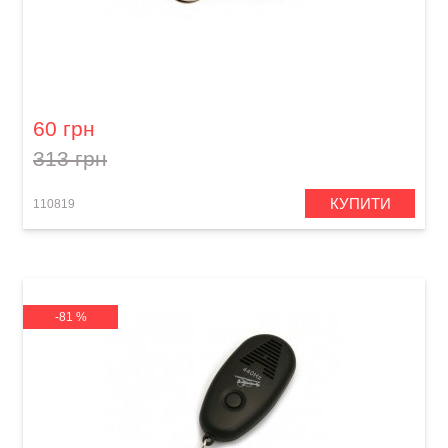
Камертон Cherub S62A
60 грн
313 грн
КУПИТИ
110819
-81 %