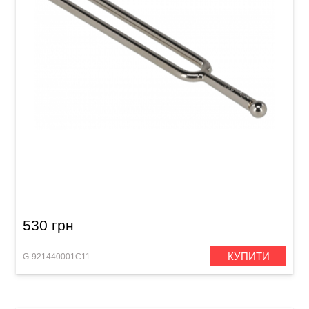
Камертон Wittner Round Tuning Fork 921 (440
Гц) Round
530 грн
КУПИТИ
G-921440001C11