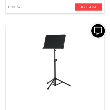
КУПИТИ
G-900743
Пюпітр оркестровий GEWA OMS-25B Black