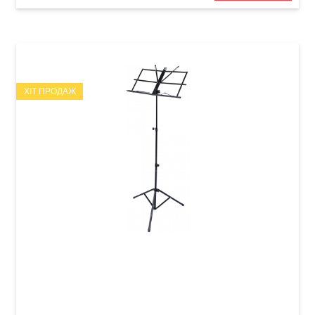
ХІТ ПРОДАЖ
Пюпітр Guitto GSS-03 (з чохлом)