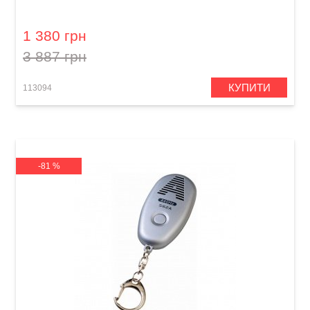
1 380 грн
3 887 грн
КУПИТИ
113094
-81 %