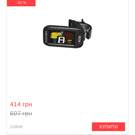
-32 %
Тюнер Aroma АТ-400
414 грн
607 грн
КУПИТИ
120848