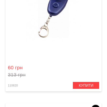
Камертон Cherub SE-S62G
60 грн
313 грн
КУПИТИ
110820