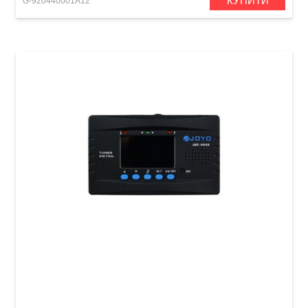
КУПИТИ
G-920440001A12
Тюнер/метроном цифровий Joyo JMT-9001B
Black