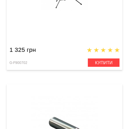
Пюпітр GEWA Music Stand FX (макс. 102 см)
Black
1 325 грн
КУПИТИ
G-F900702