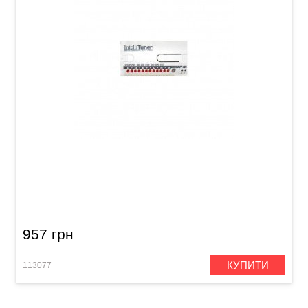
Тюнер для гітари Samwoo Intelli DCT-12L
Chromatic Tuner
957 грн
КУПИТИ
113077