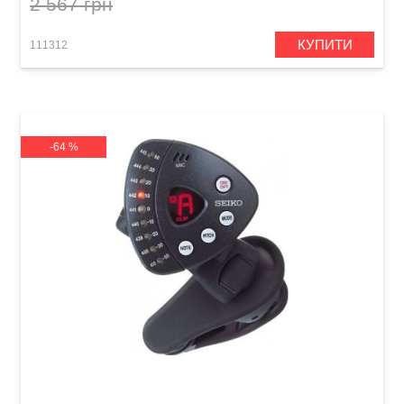
2 567 грн
КУПИТИ
111312
-64 %
Тюнер цифровий Seiko STX1