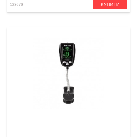
КУПИТИ
123676
Тюнер цифровий Joyo JT-26B