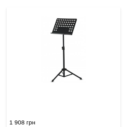
Пюпітр оркестровий GEWA OMS-10B Black
1 908 грн