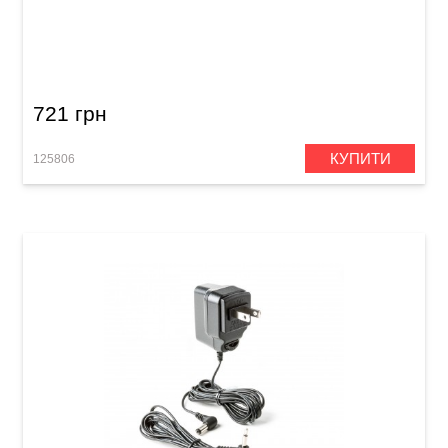
Конвертер живлення для гітарних педалей
Joyo JP-06W ZGP-W
721 грн
КУПИТИ
125806