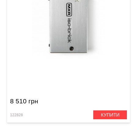
Блок живлення для гітарних педалей MXR
M238 Iso-Brick
8 510 грн
КУПИТИ
122828