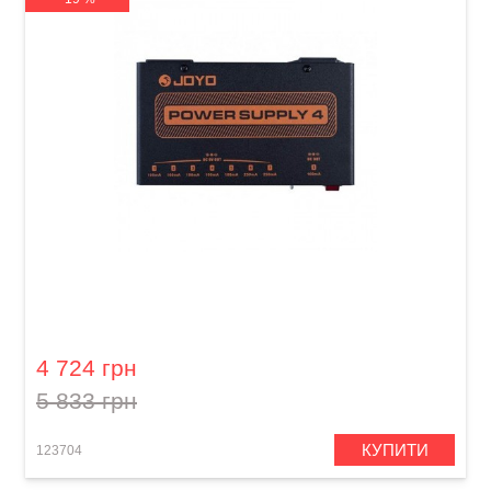
Блок живлення для гітарних педалей Joyo
JP-04 Power Supply 4
4 724 грн
5 833 грн
КУПИТИ
123704