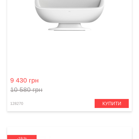
Зарядний пристрій та стійка Lava Space
Charging Dock (41") Space White
9 430 грн
10 580 грн
КУПИТИ
128270
-19 %