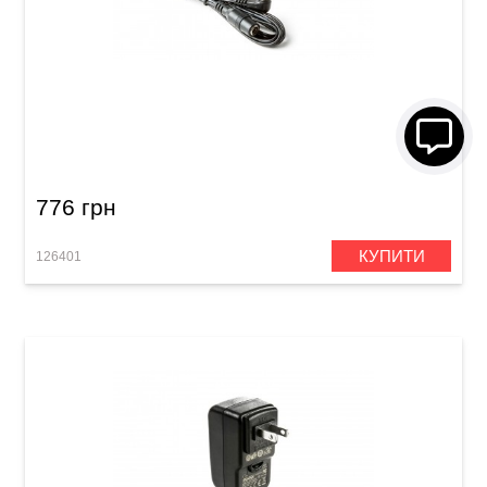
Блок живлення для гітарних педалей Dunlop
ECB002US (9V)
776 грн
КУПИТИ
126401