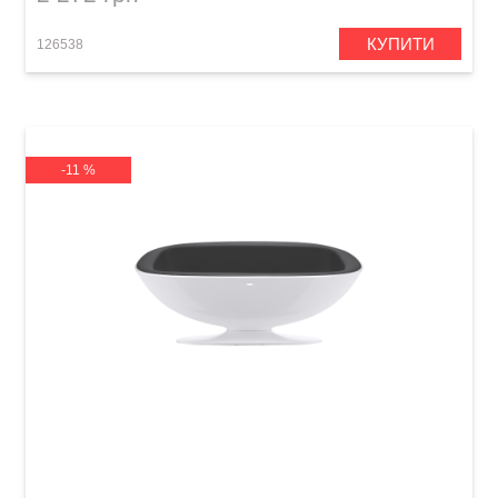
КУПИТИ
126538
-11 %
Зарядний пристрій та стійка Lava Space