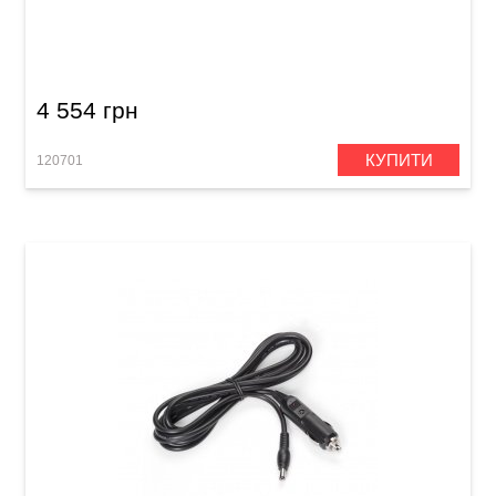
Блок живлення для гітарних педалей MXR
M237EU DC Brick
4 554 грн
КУПИТИ
120701