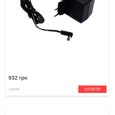
Блок-живлення Dunlop ECB005EU (12V)
932 грн
КУПИТИ
118538