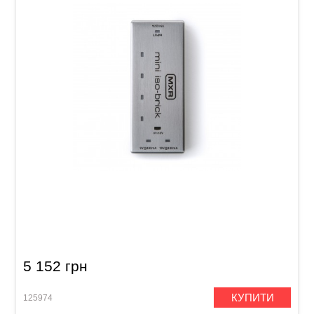
Блок живлення для гітарних педалей MXR
M239 Mini Iso-Brick
5 152 грн
КУПИТИ
125974