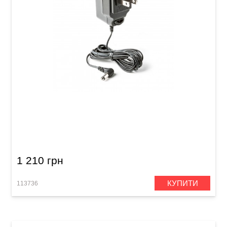
Блок живлення для гітарних педалей Dunlop
ECB003EU (9V 200mA)
1 210 грн
КУПИТИ
113736