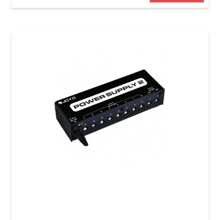
Блок живлення для гітарних педалей Joyo
JP-02 Power Supply 2