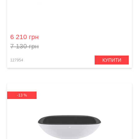
Зарядний пристрій та стійка Lava Space
Charging Dock (36") Space White
6 210 грн
7 130 грн
КУПИТИ
127954
-13 %