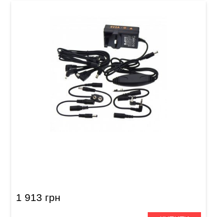
Блок живлення для гітарних педалей Joyo
JP-03 Power Supply 3
1 913 грн