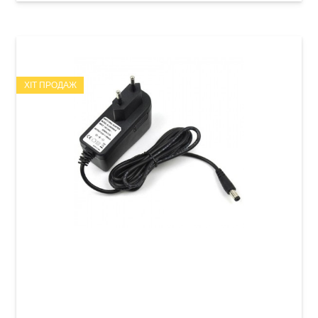
ХІТ ПРОДАЖ
Блок живлення для гітарних педалей Joyo
Power Adaptor (9V, 800mA, CN/US/EU/UK)