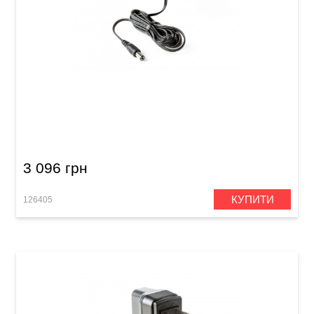
Блок живлення для гітарних педалей Dunlop
ECB007US (24V)
3 096 грн
КУПИТИ
126405