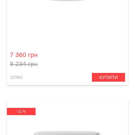
Зарядний пристрій та стійка Lava Space
Charging Dock (38") Space White
7 360 грн
8 234 грн
КУПИТИ
127952
-11 %