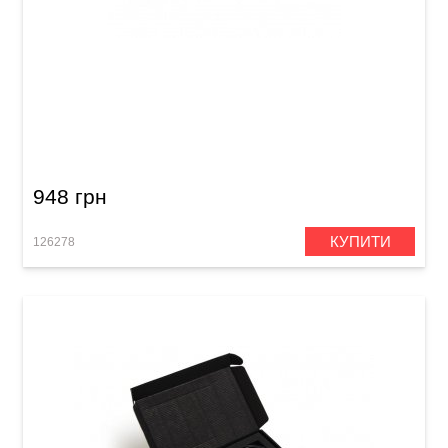
Автомобільний адаптер Fishman Charge
ACC-PCC-005 12V Car Charger (для Loudbox
Mini)
948 грн
КУПИТИ
126278