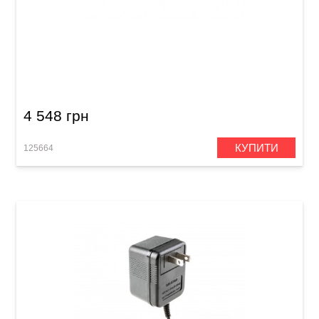
Блок живлення для гітарних педалей Joyo
JP-05 Power Supply 5
4 548 грн
КУПИТИ
125664