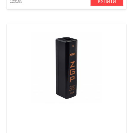
КУПИТИ
123185
Нойз-фільтр для гітарних педалей Joyo JP-06
ZGP