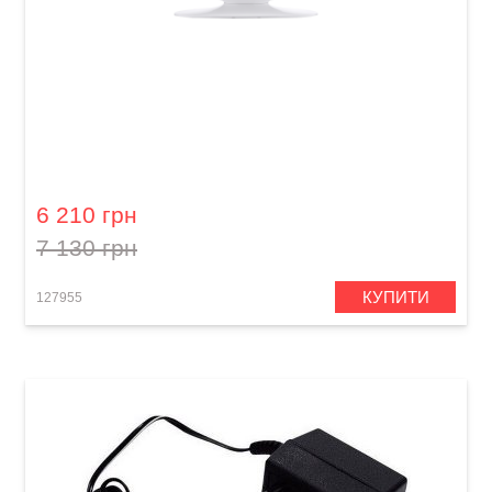
Зарядний пристрій та стійка Lava Space
Charging Dock (36") Deep Grey
6 210 грн
7 130 грн
КУПИТИ
127955