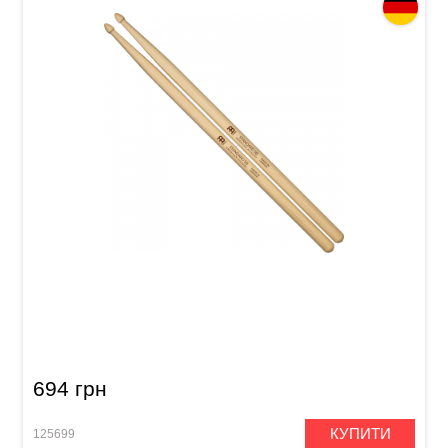
Палички барабанні Meinl SB102 Standard 5B
(American Hickory)
694 грн
КУПИТИ
125699