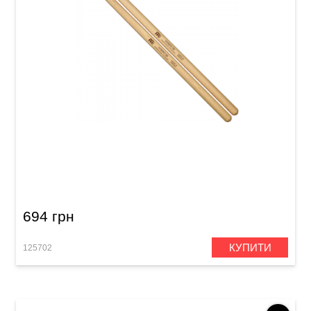
Палички барабанні Meinl SB107 Hybrid 5B
(American Hickory)
694 грн
КУПИТИ
125702