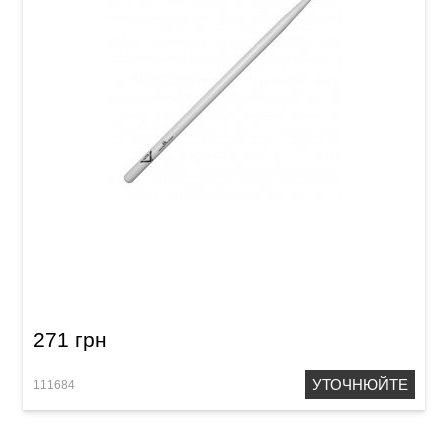
Палички барабанні Vater Goodwood GW5BN
5B Nylon
271 грн
УТОЧНЮЙТЕ
111684