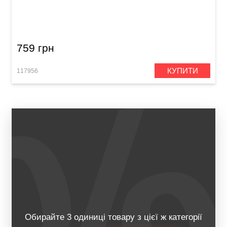
Палички барабанні Vater VHMRAF Morgan
Rose's Alien Freak
759 грн
КУПИТИ
117956
Обирайте 3 одиниці товару з цієї ж категорії