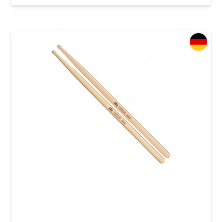
Палички барабанні Meinl SB138 Hybrid 5B
(Hard Maple)