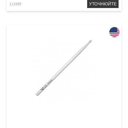
УТОЧНЮЙТЕ
111685
Палички барабанні Vater VHDRW Derek Roddy
Model