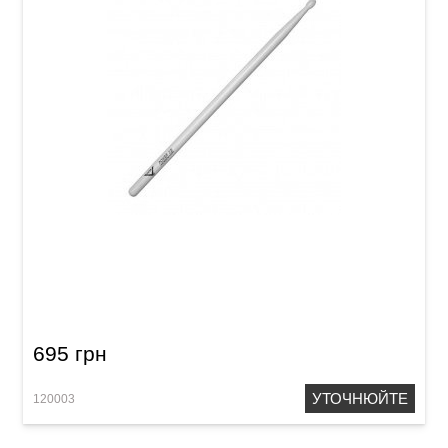
Палички барабанні Vater Power VHP5BN 5B
Nylon
695 грн
УТОЧНЮЙТЕ
120003