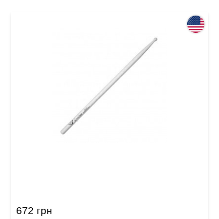
Палички барабанні Vater Gospel Series
VGS5BW 5B
672 грн