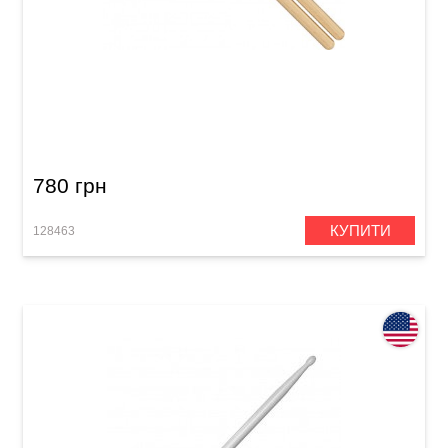
Палички барабанні Meinl SB600 Luke Holland
(American Hickory)
780 грн
КУПИТИ
128463