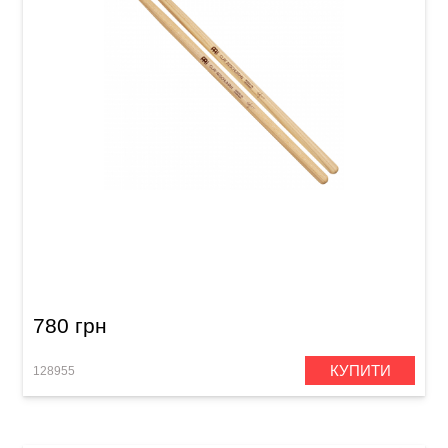
Палички барабанні Meinl SB621 Clay
Aeschliman (American Hickory)
780 грн
КУПИТИ
128955