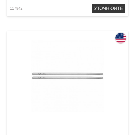
УТОЧНЮЙТЕ
117942
Палички барабанні Vater DSK VHDSK 5B