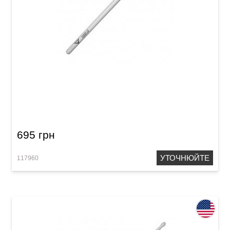
Палички барабанні Vater Nude VHN5BN 5B
Nylon
695 грн
УТОЧНЮЙТЕ
117960