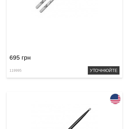
Палички барабанні Vater VH5BN Hickory 5B
Nylon
695 грн
УТОЧНЮЙТЕ
119995