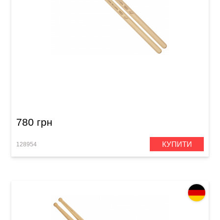
Палички барабанні Meinl SB620 Gabe
Helguera (American Hickory)
780 грн
КУПИТИ
128954