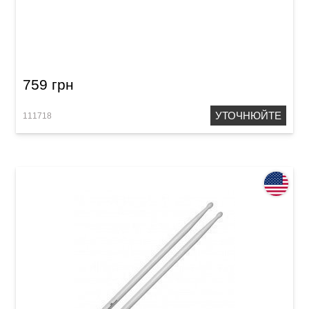
Палички барабанні Vater VHCHADW Chad
Smith's Funk Blaster 5B
759 грн
УТОЧНЮЙТЕ
111718