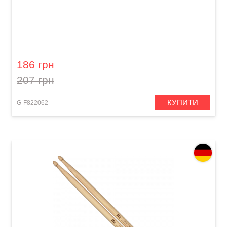
Палички барабанні GEWA BasiX Hickory 5B
186 грн
207 грн
КУПИТИ
G-F822062