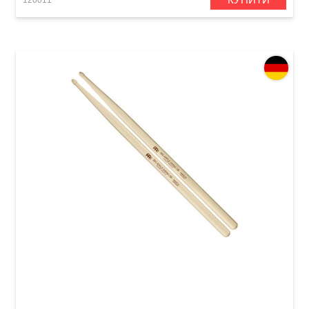
120011
Палички барабанні Meinl SB124 Big Apple
Swing 5B (Hard Maple)