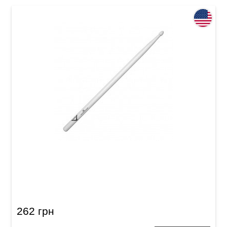
Палички барабанні Vater Goodwood GW5BW
5B Wood
262 грн