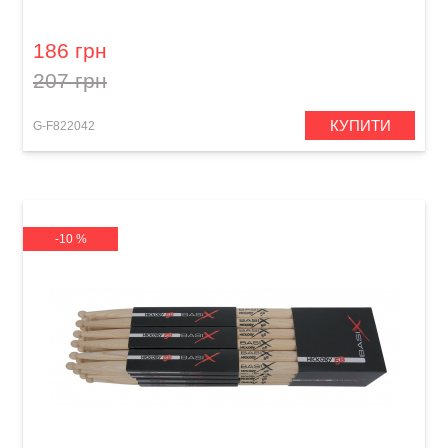
186 грн
207 грн
КУПИТИ
G-F822042
-10 %