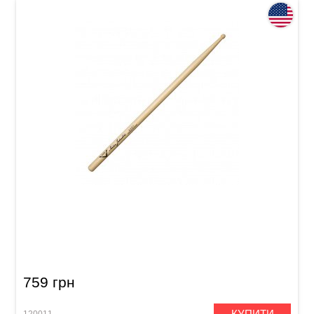
Палички барабанні Vater VHMJ2451 Mike
Johnston 2451 Hickory
759 грн
КУПИТИ