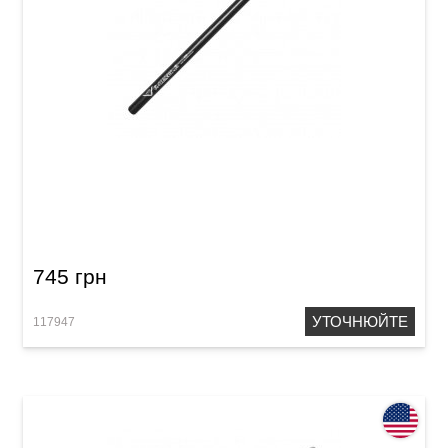
Палички барабанні Vater Eternal Black
VHEB5BN 5B Nylon
745 грн
УТОЧНЮЙТЕ
117947