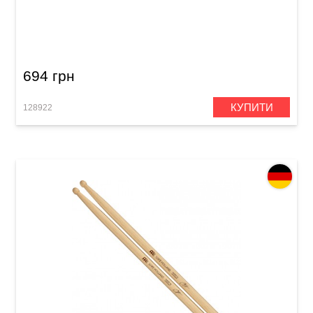
Палички барабанні Meinl SB104 Standard
Long 5B (American Hickory)
694 грн
КУПИТИ
128922