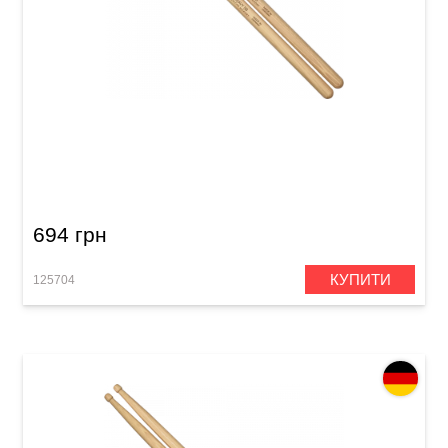
Палички барабанні Meinl SB109 Heavy 5В
(American Hickory)
694 грн
КУПИТИ
125704