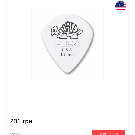
Медіатор Dunlop 468P1.5 Tortex Flex Jazz III
1.5 mm (12 шт.)
281 грн
КУПИТИ
125906