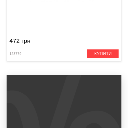
Медіатор Dunlop 47PKH3N Kirk Hammett Jazz
III (6 шт.)
472 грн
КУПИТИ
123779