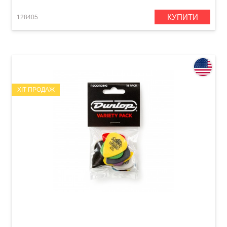
КУПИТИ
128405
ХІТ ПРОДАЖ
Набір медіаторів Dunlop PVP120 Recording