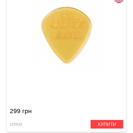
Медіатор Dunlop 427P1.38 Ultex Jazz III 1.38
mm (6 шт.)
299 грн
КУПИТИ
125936