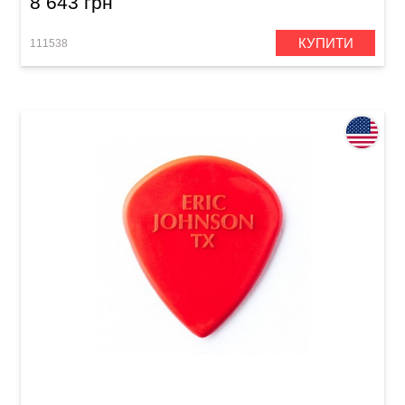
8 643 грн
КУПИТИ
111538
Медіатор Dunlop 47PEJ3N Eric Johnson Jazz