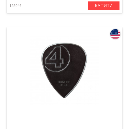
КУПИТИ
125946
Медіатор Dunlop 447PJR1.38 Jim Root Nylon
1.38 mm (6 шт.)