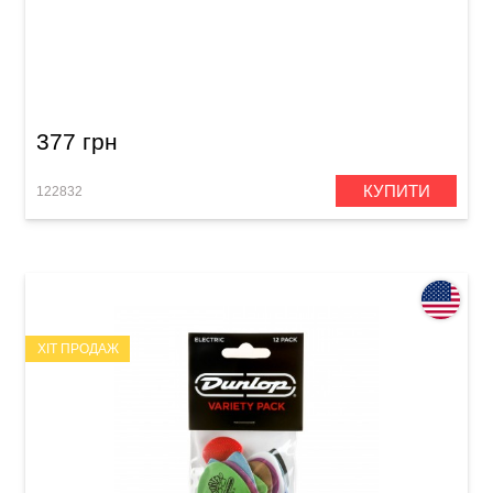
Медіатор Dunlop 518P1.4 Primetone Jazz III
Grip 1.4 mm (3 шт.)
377 грн
КУПИТИ
122832
ХІТ ПРОДАЖ