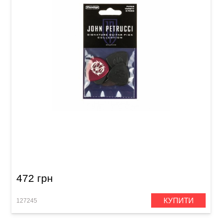
Набір медіаторів Dunlop PVP119 Petrucci
Variety Pack (6 шт.)
472 грн
КУПИТИ
127245