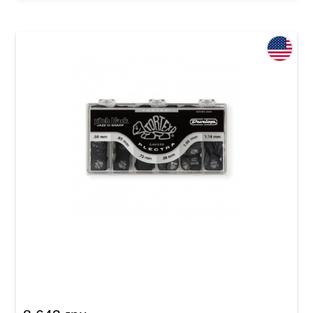
Набір медіаторів Dunlop 4820 Tortex Pitch
Black Jazz III (432 шт.)