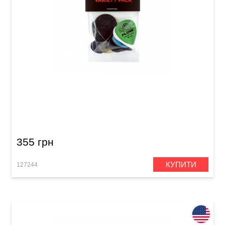
Набір медіаторів Dunlop PVP118 Shred Variety
Pack (12 шт.)
355 грн
КУПИТИ
127244