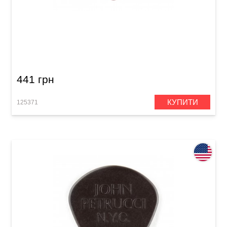
Медіатор Dunlop 518PJPRD John Petrucci
Primetone Ultex Red 1.38 mm (3 шт.)
441 грн
КУПИТИ
125371