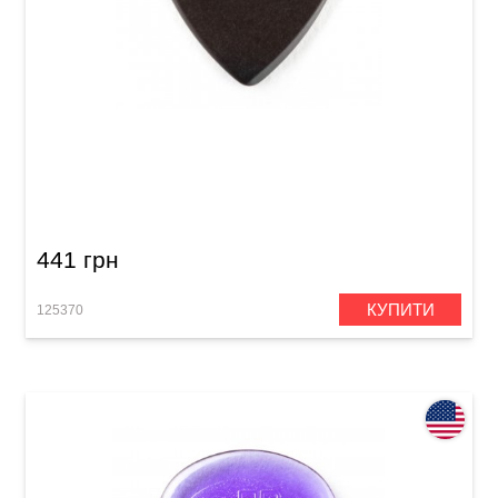
Медіатор Dunlop 518PJPBK John Petrucci
Primetone Ultex Black 1.38 mm (3 шт.)
441 грн
КУПИТИ
125370