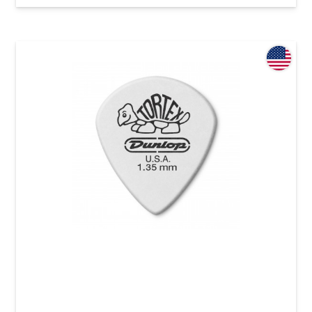
Медіатор Dunlop 478P1.35 Tortex White Jazz III
1.35 mm (12 шт.)