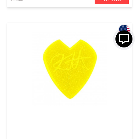
Медіатор Dunlop 47PKH3NYS Kirk Hammett
Jazz III Yellow Glitter (6 шт.)