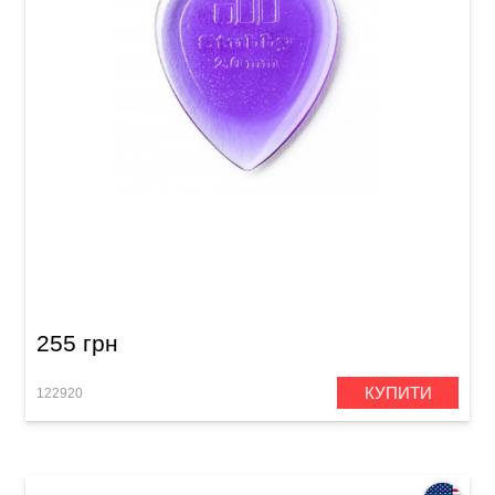
Медіатор Dunlop 474P2.0 Stubby Jazz 2.0 mm
(6 шт.)
255 грн
КУПИТИ
122920