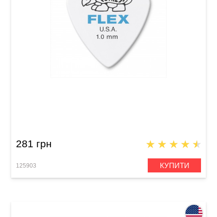
Медіатор Dunlop 468P1.0 Tortex Flex Jazz III
1.0 mm (12 шт.)
281 грн
КУПИТИ
125903