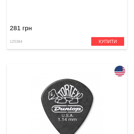
Медіатор Dunlop 482P.73 Tortex Pitch Black
Jazz III .73 mm (12 шт.)
281 грн
КУПИТИ
125384