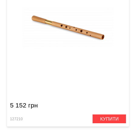
Сопілка альт Acropolis Colibri CAM-F (клен)
5 152 грн
КУПИТИ
127210