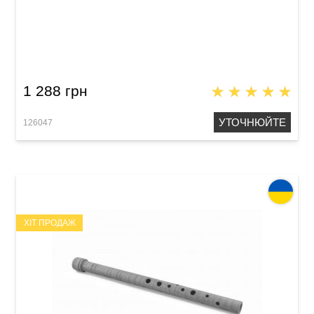
Сопілка сопрано Acropolis Historical-80 HSM
(клен)
1 288 грн
УТОЧНЮЙТЕ
126047
ХІТ ПРОДАЖ