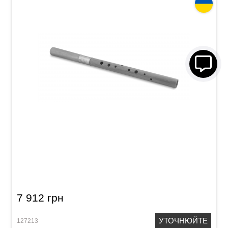
Сопілка тенор Acropolis Colibri CTM (клен)
7 912 грн
УТОЧНЮЙТЕ
127213