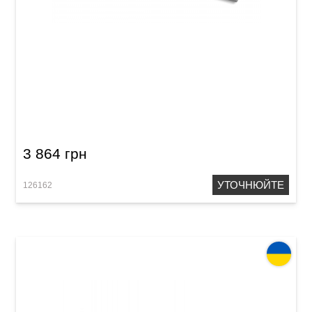
Сопілка тенор Acropolis Historical-80 HTM
(клен)
3 864 грн
УТОЧНЮЙТЕ
126162