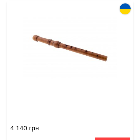
Сопілка альт Acropolis Student SAP-F (груша)
4 140 грн