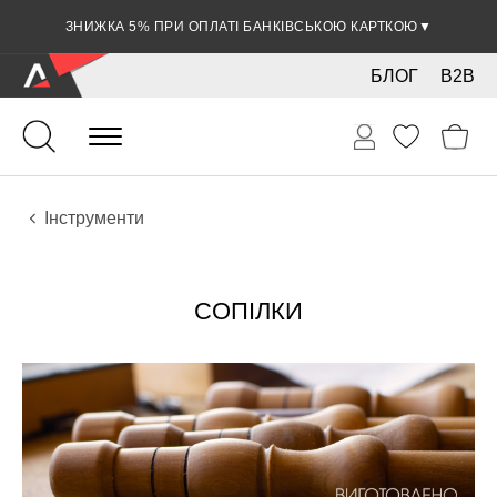
ЗНИЖКА 5% ПРИ ОПЛАТІ БАНКІВСЬКОЮ КАРТКОЮ
▼
БЛОГ
B2B
Духові
Сопілки
Інструменти
СОПІЛКИ