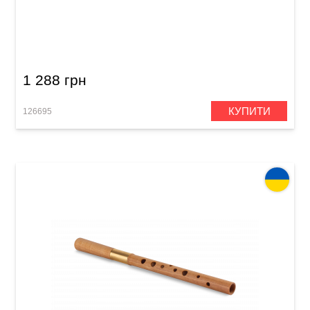
Сопілка пікколо Acropolis Student SPM (клен)
1 288 грн
КУПИТИ
126695