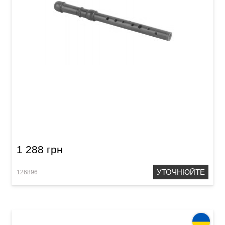
Сопілка пікколо Acropolis Student SPC
(черешня)
1 288 грн
УТОЧНЮЙТЕ
126896