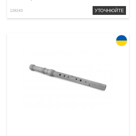
УТОЧНЮЙТЕ
126243
Сопілка тенор Acropolis Student STM (клен)