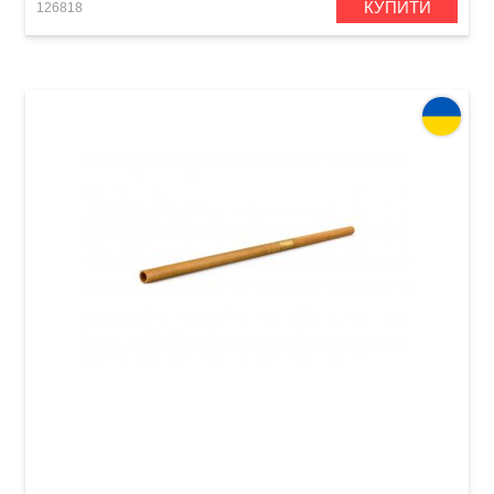
КУПИТИ
126818
Телинка Acropolis Colibri CTM-D (клен)