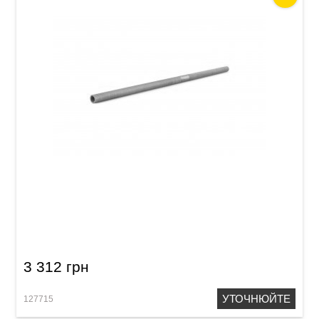
Телинка Acropolis Colibri CTM-C (клен)
3 312 грн
УТОЧНЮЙТЕ
127715