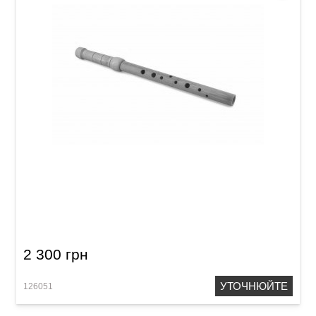
Сопілка альт Acropolis Historical-80 HAM-G
(клен)
2 300 грн
УТОЧНЮЙТЕ
126051