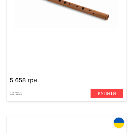
Сопілка альт Acropolis Colibri CAP-F (груша)
5 658 грн
КУПИТИ
127211