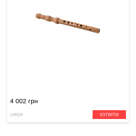
Сопілка альт Acropolis Student SAM-F (клен)
4 002 грн
КУПИТИ
126529