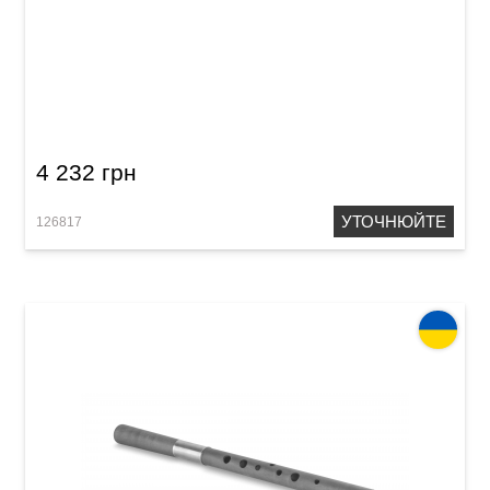
Сопілка альт Acropolis Student SAC-F
(черешня)
4 232 грн
УТОЧНЮЙТЕ
126817