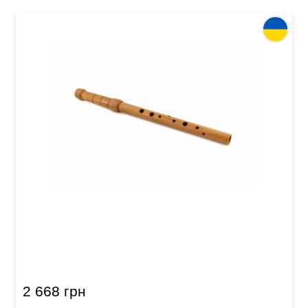
Сопілка альт Acropolis Historical-80 HAH-F
(граб)
2 668 грн