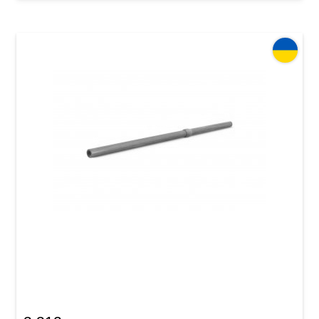
Телинка Acropolis Historical-80 HTM-D (клен)