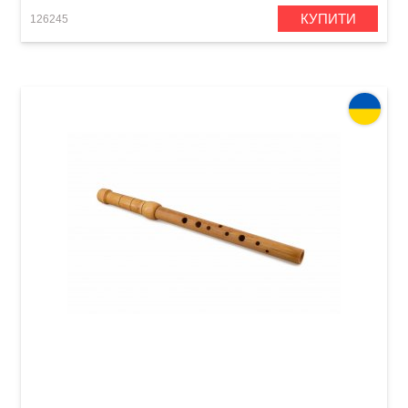
КУПИТИ
126245
Сопілка альт Acropolis Historical-80 HAM-F
(клен)