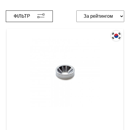
ФІЛЬТР
Втулка для кріплення грифа електрогітари
Samwoo HB005CR