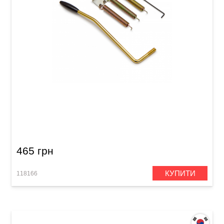
Ручка тремоло Samwoo E34GD (з пружинами,
ключем)
465 грн
КУПИТИ
118166