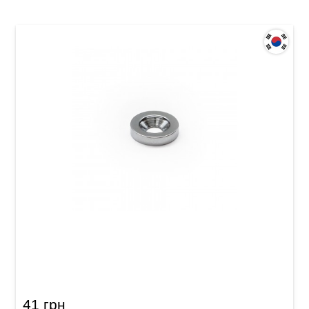
Втулка для кріплення грифа електрогітари
Samwoo HB009CR
41 грн