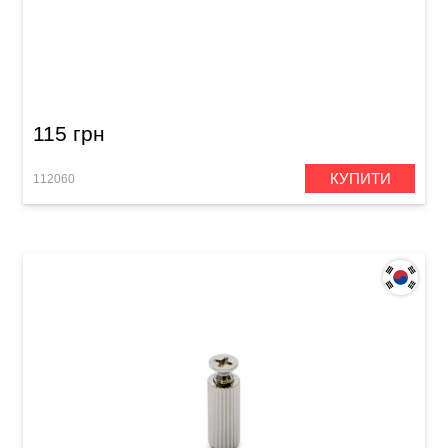
Пружина для тремоло електрогітари Samwoo
PG001CR
115 грн
КУПИТИ
112060