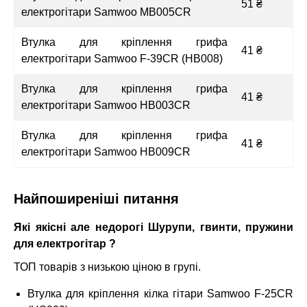
51 ₴
електрогітари Samwoo MB005CR
Втулка для кріплення грифа
41 ₴
електрогітари Samwoo F-39CR (HB008)
Втулка для кріплення грифа
41 ₴
електрогітари Samwoo HB003CR
Втулка для кріплення грифа
41 ₴
електрогітари Samwoo HB009CR
Найпоширеніші питання
Які якісні але недорогі Шурупи, гвинти, пружини
для електрогітар ?
ТОП товарів з низькою ціною в групі.
Втулка для кріплення кілка гітари Samwoo F-25CR