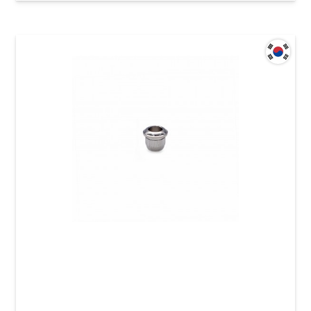
Втулка для кріплення кілка гітари Samwoo F-
25CR (HS022)