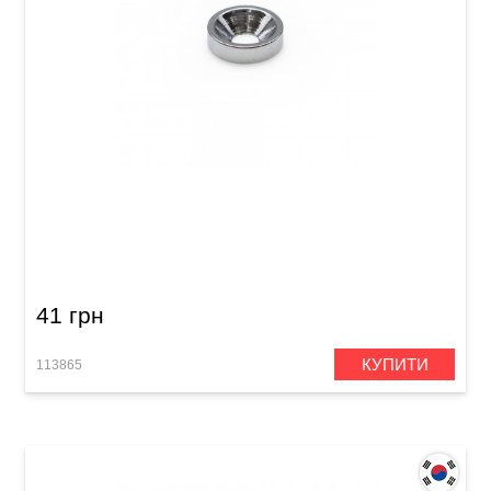
Втулка для кріплення грифа електрогітари
Samwoo F-39CR (HB008)
41 грн
КУПИТИ
113865