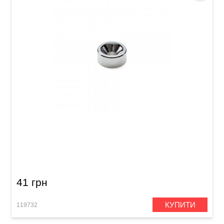
Втулка для кріплення грифа електрогітари
Samwoo HB003CR
41 грн
КУПИТИ
119732