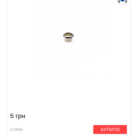
Втулка для кріплення кілка гітари Samwoo F-
25CR (HS022)
5 грн
КУПИТИ
113860