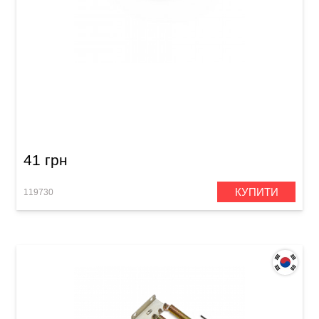
Втулка для кріплення грифа електрогітари
Samwoo HB002CR
41 грн
КУПИТИ
119730