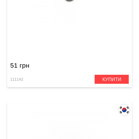
Втулка для кріплення тремоло електрогітари
Samwoo MB005CR
51 грн
КУПИТИ
111142