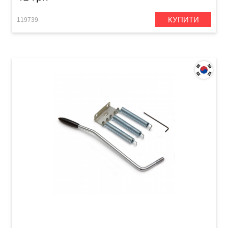
КУПИТИ
119739
Ручка тремоло Samwoo E34CR (з пружинами,