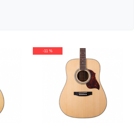
-11 %
a VAP30S
Акустична гітара Virginia VD140S