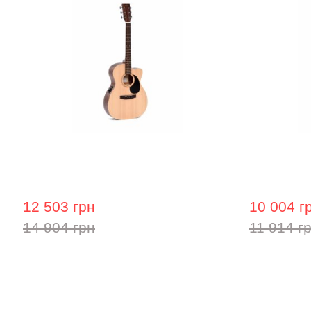
Електроакустична гітара Ditson
Акустична 
000C-10E
12 503 грн
10 004 г
14 904 грн
11 914 г