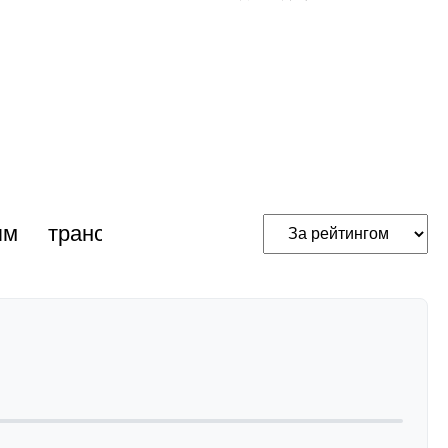
ям
трансакустичні