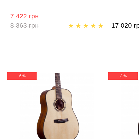
7 422 грн
8 363 грн
17 020 г
-6 %
-8 %