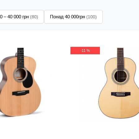
0 – 40 000 грн
Понад 40 000грн
(80)
(100)
-11 %
 гітара Sigma OMM-ST
Акустична гітара Virgini