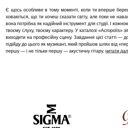
Є щось особливе в тому моменті, коли ти вперше береш а
ховаються, що ти хочеш сказати світу, але поки не нава
вона потрібна як надійний інструмент для студії. І кожно
твоєму слуху, твоєму характеру. У каталозі «Acropolis» з
виходити на професійну сцену. Завдання цієї статті — доп
підійду до цього як музикант, який пройшов шлях від «пер
першу — і не тільки першу — акустичну гітару.
читати далі