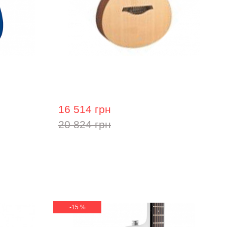
фектами
Електроакустична гітара Hohner
G2682S EP1-SFE
16 514 грн
20 824 грн
-15 %