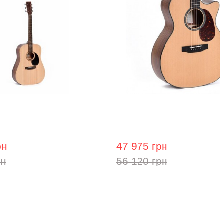
гітара Ditson D-10
Акустична гітара Sigma 
м'яким кейсом)
рн
47 975 грн
рн
56 120 грн