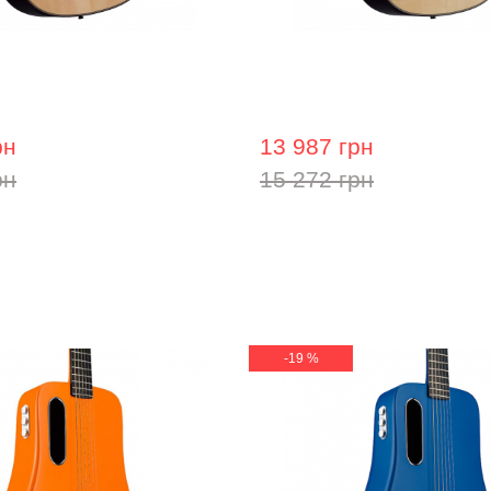
 гітара Prima MAG215
Акустична гітара Prima 
рн
13 987 грн
рн
15 272 грн
-19 %