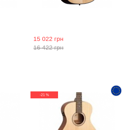
MAG215cQ
Акустична гітара Prima MAG218
15 022 грн
16 422 грн
-21 %