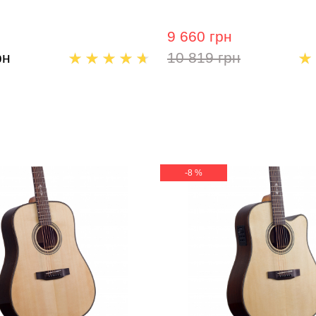
9 660 грн
рн
10 819 грн
-8 %