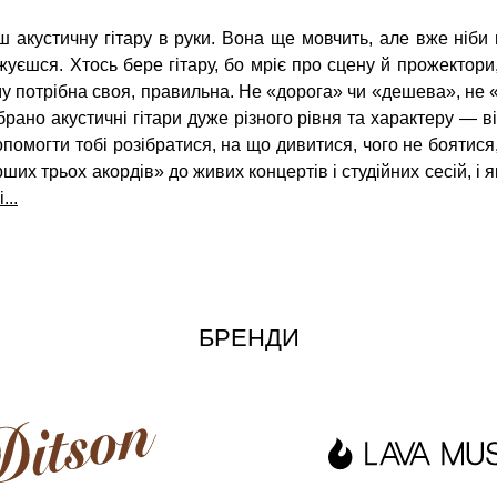
кустичну гітару в руки. Вона ще мовчить, але вже ніби що
жуєшся. Хтось бере гітару, бо мріє про сцену й прожектори,
му потрібна своя, правильна. Не «дорога» чи «дешева», не «
ібрано акустичні гітари дуже різного рівня та характеру — 
омогти тобі розібратися, на що дивитися, чого не боятися, 
ших трьох акордів» до живих концертів і студійних сесій, і
...
БРЕНДИ