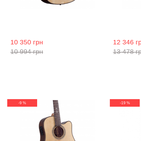
Акустична гітара Prima MAG212
Акустична
10 350 грн
12 346 г
10 994 грн
13 478 г
-9 %
-19 %