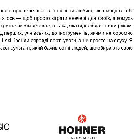
сь про тебе знає: які пісні ти любиш, які емоції в тобі
 хтось — щоб просто зіграти ввечері для своїх, а комусь
крута» чи «іміджева», а така, яка відповідає твоїм рукам,
від перших, учнівських, до інструментів, якими не соромно
і які бренди справді варті уваги, а не просто на слуху. Я
 як консультант, який бачив сотні людей, що обирають свою