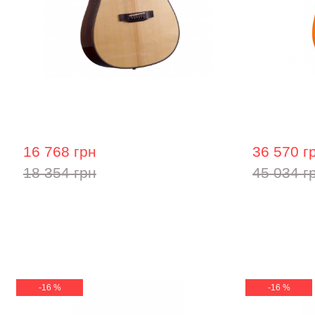
Акустична гітара Prima MAG218cQ
Гітара з 
Lava Me 2 
16 768 грн
36 570 г
18 354 грн
45 034 г
-16 %
-16 %