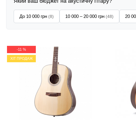
Який ваш бюджет на акустичну гітару?
До 10 000 грн
10 000 – 20 000 грн
20 00
(8)
(48)
-11 %
ХІТ ПРОДАЖ
Акустична гітара Prima MAG205
Акустична