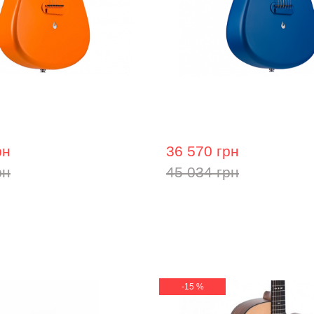
вбудованими ефектами
Гітара з вбудованими е
Freeboost Orange
Lava Me 2 Freeboost Blue
рн
36 570 грн
рн
45 034 грн
-15 %