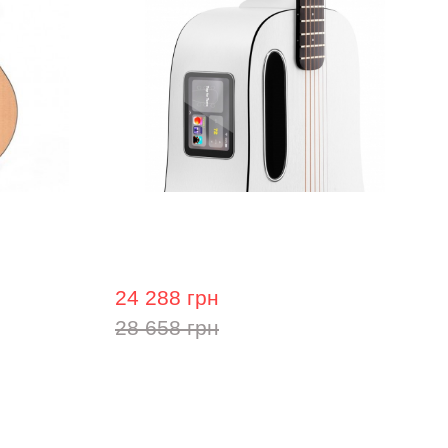
SGPC-10E (з
Гітара з вбудованими ефектами
Lava Me play (36") Frost White
24 288 грн
28 658 грн