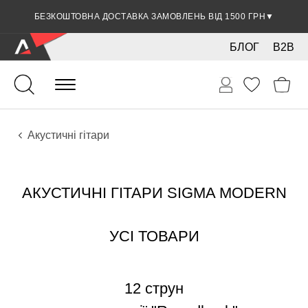
БЕЗКОШТОВНА ДОСТАВКА ЗАМОВЛЕНЬ ВІД 1500 ГРН
ЗНИЖКА 5% ПРИ ОПЛАТІ БАНКІВСЬКОЮ КАРТКОЮ
▼
▼
БЛОГ
B2B
Гітари
Акустичні інструменти
Інструменти
Акустичні гітари
АКУСТИЧНІ ГІТАРИ SIGMA MODERN
УСІ ТОВАРИ
12 струн