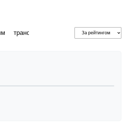
ям
трансакустичні