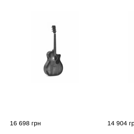
Електроакустична гітара Ditson GC-
Електроаку
15E-AGED
10E
16 698 грн
14 904 г