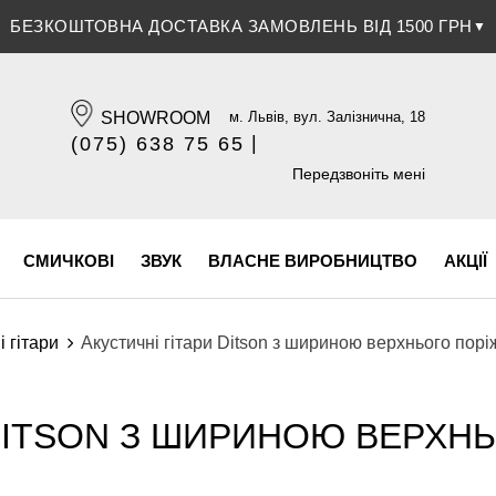
БЕЗКОШТОВНА ДОСТАВКА ЗАМОВЛЕНЬ ВІД 1500 ГРН
▼
SHOWROOM
м. Львів, вул. Залізнична, 18
|
(075) 638 75 65
(096) 609 84 32
Передзвоніть мені
СМИЧКОВІ
ЗВУК
ВЛАСНЕ ВИРОБНИЦТВО
АКЦІЇ
і гітари
Акустичні гітари Ditson з шириною верхнього порі
 DITSON З ШИРИНОЮ ВЕРХНЬ