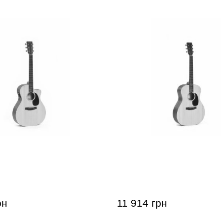
стична гітара Ditson GC-
Акустична гітара Ditson 
рн
11 914 грн