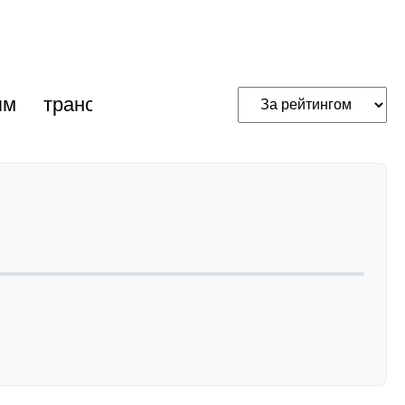
ям
трансакустичні