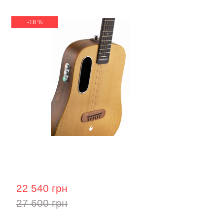
-18 %
Гітара з вбудованими ефектами
Lava Me air spruce (36")
22 540 грн
27 600 грн