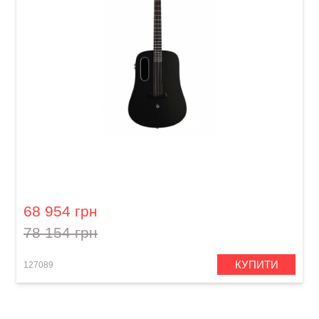
Гітара з вбудованими ефектами Lava Me Pro
(41") Space Grey
68 954 грн
78 154 грн
КУПИТИ
127089