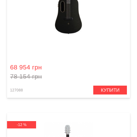
Гітара з вбудованими ефектами Lava Me Pro
(41") Black Gold
68 954 грн
78 154 грн
КУПИТИ
127088
-12 %