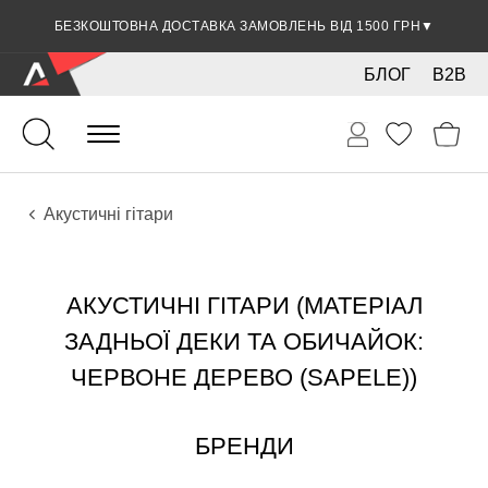
БЕЗКОШТОВНА ДОСТАВКА ЗАМОВЛЕНЬ ВІД 1500 ГРН
ЗНИЖКА 5% ПРИ ОПЛАТІ БАНКІВСЬКОЮ КАРТКОЮ
▼
▼
БЛОГ
B2B
Гітари
Акустичні інструменти
Інструменти
Акустичні гітари
АКУСТИЧНІ ГІТАРИ (МАТЕРІАЛ
ЗАДНЬОЇ ДЕКИ ТА ОБИЧАЙОК:
ЧЕРВОНЕ ДЕРЕВО (SAPELE))
БРЕНДИ